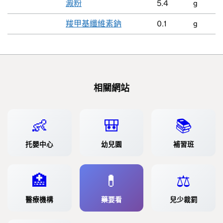
澱粉
5.4
g
羧甲基纖維素鈉
0.1
g
相關網站
👶
🎒
📚
托嬰中心
幼兒園
補習班
🏥
💊
⚖️
醫療機構
藥要看
兒少裁罰