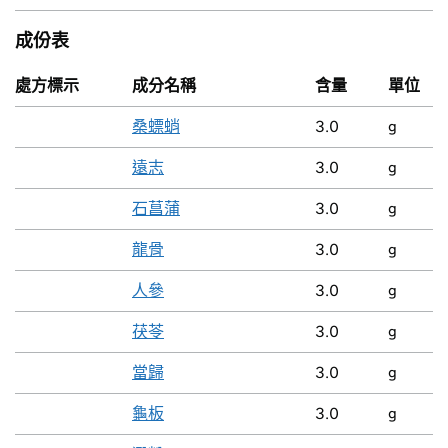
成份表
處方標示
成分名稱
含量
單位
桑螵蛸
3.0
g
遠志
3.0
g
石菖蒲
3.0
g
龍骨
3.0
g
人參
3.0
g
茯苓
3.0
g
當歸
3.0
g
龜板
3.0
g