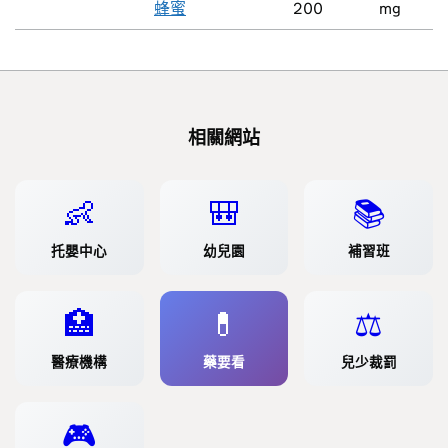
蜂蜜
200
mg
相關網站
👶
🎒
📚
托嬰中心
幼兒園
補習班
🏥
💊
⚖️
醫療機構
藥要看
兒少裁罰
🎮