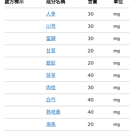
處方標示
成分名稱
含量
單位
人參
30
mg
川芎
30
mg
當歸
30
mg
甘草
20
mg
蛤蚧
20
mg
茯苓
40
mg
肉桂
30
mg
白芍
40
mg
熟地黃
40
mg
海馬
20
mg