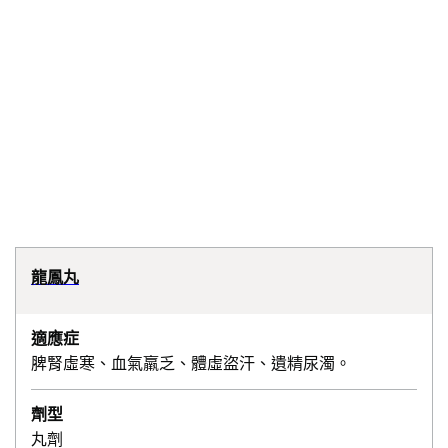
龍鳳丸
適應症
脾腎虛寒、血氣羸乏、體虛盜汗、遺精尿濁。
劑型
丸劑