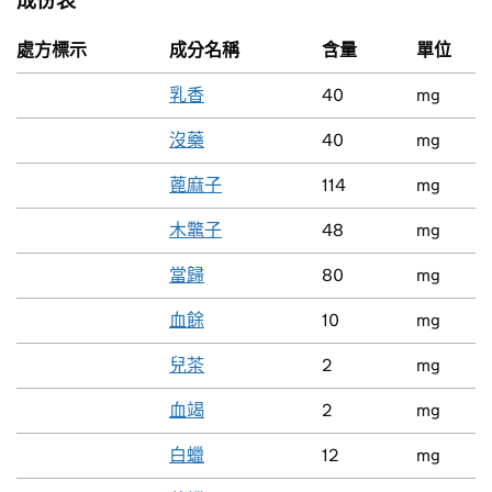
成份表
處方標示
成分名稱
含量
單位
乳香
40
mg
沒藥
40
mg
蓖麻子
114
mg
木鼈子
48
mg
當歸
80
mg
血餘
10
mg
兒茶
2
mg
血竭
2
mg
白蠟
12
mg