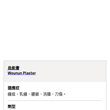
烏能膏
Wounun Plaster
適應症
癰疽、乳癰、膿瘡、消腫、刀傷。
劑型