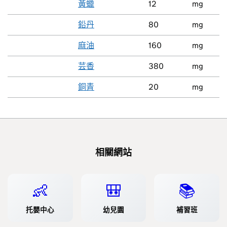
黃蠟
12
mg
鉛丹
80
mg
麻油
160
mg
芸香
380
mg
銅青
20
mg
相關網站
👶
🎒
📚
托嬰中心
幼兒園
補習班