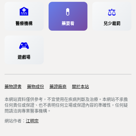
🏥
💊
⚖️
醫療機構
藥要看
兒少裁罰
🎮
遊戲場
藥物證書
Support links
藥物成份
藥證廠商
關於本站
本網站資料僅供參考，不宜使用在疾病判斷及治療。本網站不承擔
任何責任或保證、也不表明任何立場或保證內容的準確性，任何疑
問請洽詢專業醫事機構。
網站作者：
江明宗