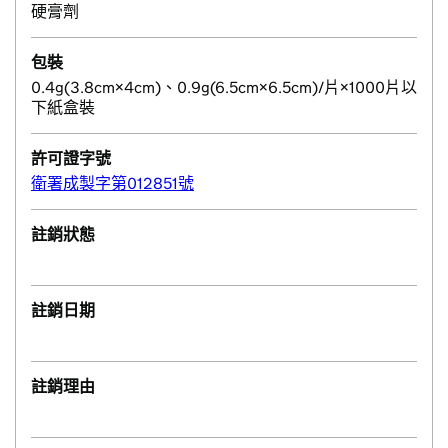
硬膏劑
包裝
0.4g(3.8cm×4cm)、0.9g(6.5cm×6.5cm)/片×1000片以
下紙盒裝
許可證字號
衛署成製字第012851號
註銷狀態
註銷日期
註銷理由