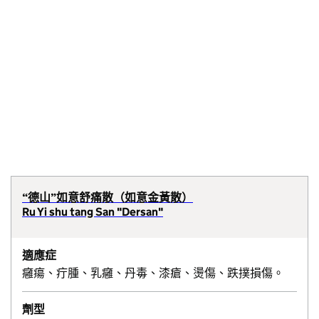
“德山”如意舒痛散（如意金黃散）
Ru Yi shu tang San "Dersan"
適應症
癰瘍、疔腫、乳癰、丹毒、漆瘡、燙傷、跌撲損傷。
劑型