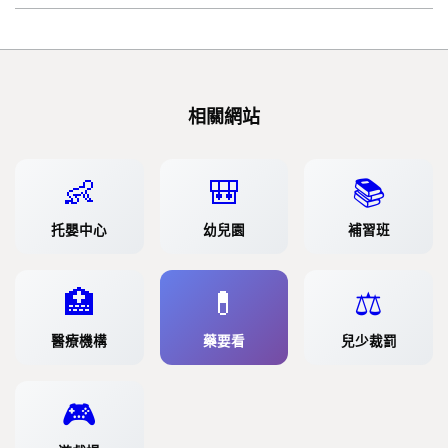
相關網站
👶
🎒
📚
托嬰中心
幼兒園
補習班
🏥
💊
⚖️
醫療機構
藥要看
兒少裁罰
🎮