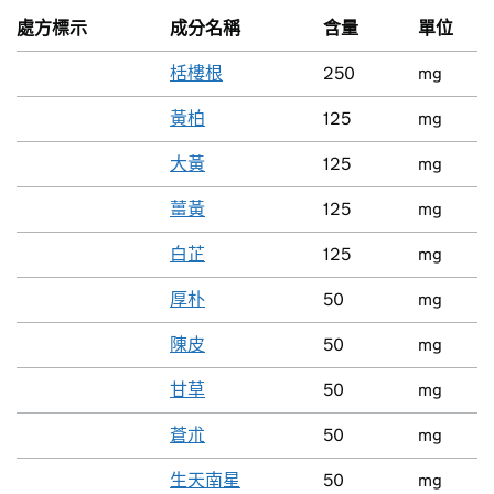
處方標示
成分名稱
含量
單位
栝樓根
250
mg
黃柏
125
mg
大黃
125
mg
薑黃
125
mg
白芷
125
mg
厚朴
50
mg
陳皮
50
mg
甘草
50
mg
蒼朮
50
mg
生天南星
50
mg