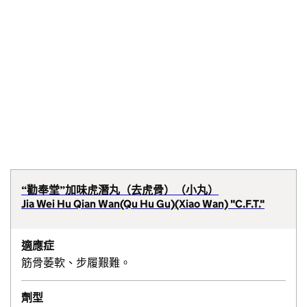
“勸奉堂”加味虎潛丸（去虎骨）（小丸）
Jia Wei Hu Qian Wan(Qu Hu Gu)(Xiao Wan) "C.F.T."
適應症
筋骨萎軟、步履艱難。
劑型