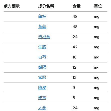
處方標示
成分名稱
含量
單位
龜板
48
mg
黃蘗
48
mg
熟地黃
24
mg
牛膝
42
mg
白芍
18
mg
鎖陽
12
mg
當歸
12
mg
陳皮
9
mg
乾薑
6
mg
人參
24
mg