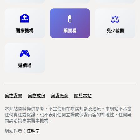
🏥
💊
⚖️
醫療機構
藥要看
兒少裁罰
🎮
遊戲場
藥物證書
Support links
藥物成份
藥證廠商
關於本站
本網站資料僅供參考，不宜使用在疾病判斷及治療。本網站不承擔
任何責任或保證、也不表明任何立場或保證內容的準確性，任何疑
問請洽詢專業醫事機構。
網站作者：
江明宗