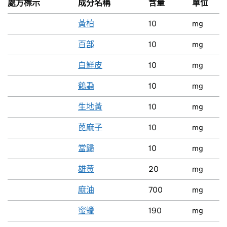
處方標示
成分名稱
含量
單位
黃柏
10
mg
百部
10
mg
白鮮皮
10
mg
鶴蝨
10
mg
生地黃
10
mg
蓖麻子
10
mg
當歸
10
mg
雄黃
20
mg
麻油
700
mg
蜜蠟
190
mg