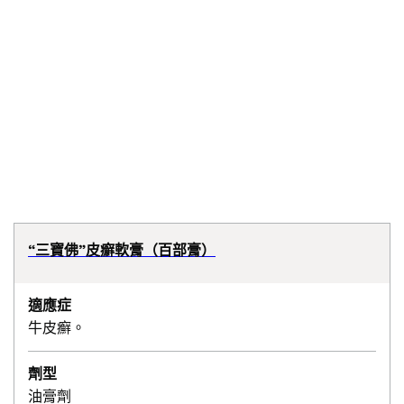
“三寶佛”皮癬軟膏（百部膏）
適應症
牛皮癬。
劑型
油膏劑