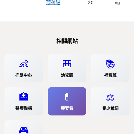
薄荷腦
20
mg
相關網站
👶
🎒
📚
托嬰中心
幼兒園
補習班
🏥
💊
⚖️
醫療機構
藥要看
兒少裁罰
🎮