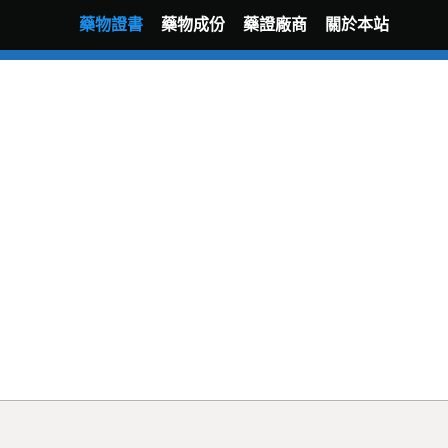
藥物證書
藥物成份
藥證廠商
關於本站