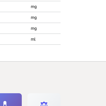
mg
mg
mg
ml
💊
⚖️