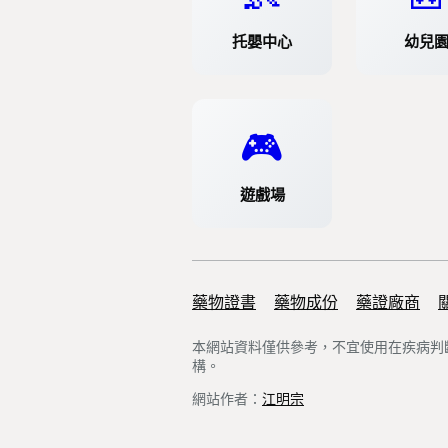
托嬰中心
幼兒
🎮
遊戲場
藥物證書
Support links
藥物成份
藥證廠商
本網站資料僅供參考，不宜使用在疾病判
構。
網站作者：
江明宗