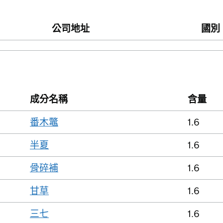
公司地址
國別
成分名稱
含量
番木鼈
1.6
半夏
1.6
骨碎補
1.6
甘草
1.6
三七
1.6