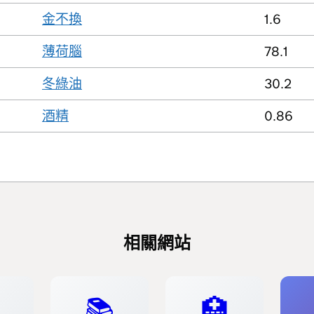
金不換
1.6
薄荷腦
78.1
冬綠油
30.2
酒精
0.86
相關網站
📚
🏥