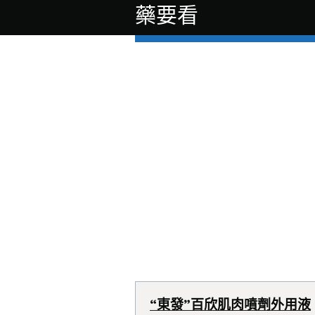
藥要看
“東發”百欣肌肉噴劑外用液