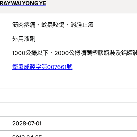
RAY WAI YONG YE
筋肉疼痛、蚊蟲咬傷、消腫止癢
外用液劑
1000公撮以下、2000公撮噴頭塑膠瓶裝及鋁罐
衛署成製字第007661號
2028-07-01