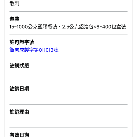
散劑
包裝
15~1000公克塑膠瓶裝、2.5公克鋁箔包×6~400包盒裝
許可證字號
衛署成製字第011013號
註銷狀態
註銷日期
註銷理由
有效日期