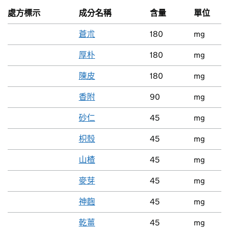
處方標示
成分名稱
含量
單位
蒼朮
180
mg
厚朴
180
mg
陳皮
180
mg
香附
90
mg
砂仁
45
mg
枳殼
45
mg
山楂
45
mg
麥芽
45
mg
神麴
45
mg
乾薑
45
mg