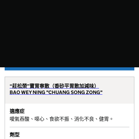
“莊松榮”寶胃寧散（香砂平胃散加減味）
BAO WEY NING "CHUANG SONG ZONG"
適應症
噯氣吞酸、噁心、食欲不振、消化不良、健胃。
劑型