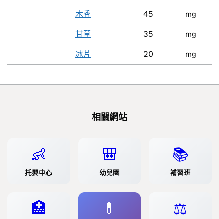
木香
45
mg
甘草
35
mg
冰片
20
mg
相關網站
👶
🎒
📚
托嬰中心
幼兒園
補習班
🏥
💊
⚖️