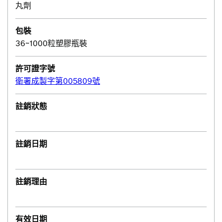
丸劑
包裝
36~1000粒塑膠瓶裝
許可證字號
衛署成製字第005809號
註銷狀態
註銷日期
註銷理由
有效日期