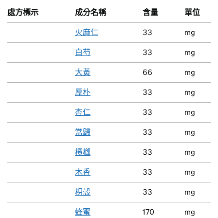
處方標示
成分名稱
含量
單位
火麻仁
33
mg
白芍
33
mg
大黃
66
mg
厚朴
33
mg
杏仁
33
mg
當歸
33
mg
檳榔
33
mg
木香
33
mg
枳殼
33
mg
蜂蜜
170
mg