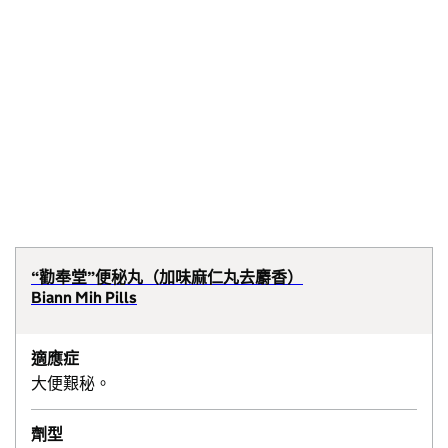
“勸奉堂”便秘丸（加味麻仁丸去麝香）
Biann Mih Pills
適應症
大便艱秘。
劑型