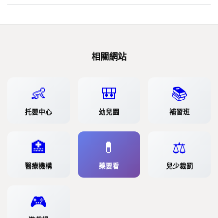
相關網站
👶
🎒
📚
托嬰中心
幼兒園
補習班
🏥
💊
⚖️
醫療機構
藥要看
兒少裁罰
🎮