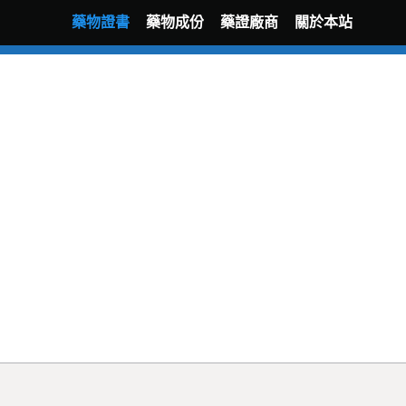
藥物證書
藥物成份
藥證廠商
關於本站