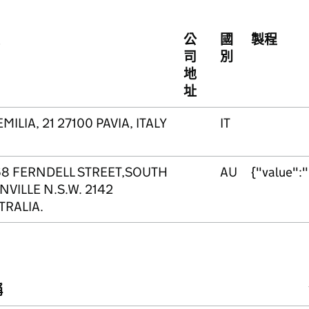
公
國
製程
司
別
地
址
EMILIA, 21 27100 PAVIA, ITALY
IT
68 FERNDELL STREET,SOUTH
AU
{"value"
NVILLE N.S.W. 2142
TRALIA.
稱