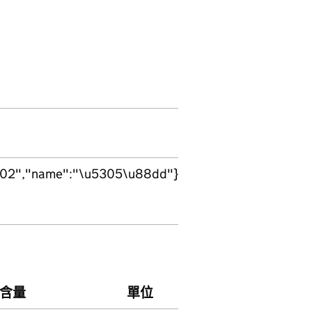
:"02","name":"\u5305\u88dd"}
含量
單位