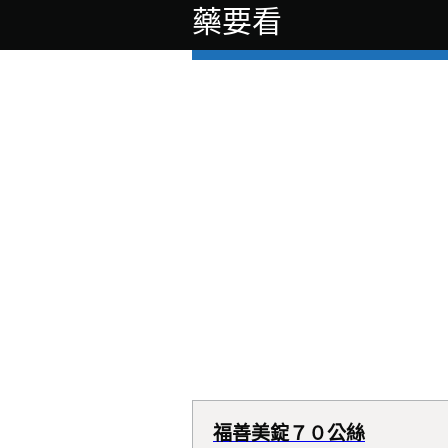
藥要看
福善美錠７０公絲