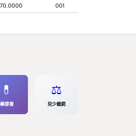
70.0000
001
💊
⚖️
藥要看
兒少裁罰