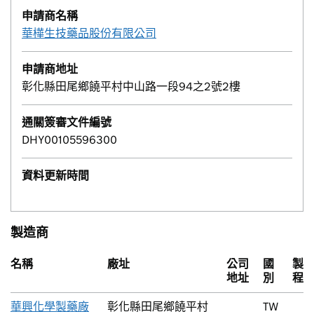
申請商名稱
華樺生技藥品股份有限公司
申請商地址
彰化縣田尾鄉饒平村中山路一段94之2號2樓
通關簽審文件編號
DHY00105596300
資料更新時間
製造商
名稱
廠址
公司
國
製
地址
別
程
華興化學製藥廠
彰化縣田尾鄉饒平村
TW