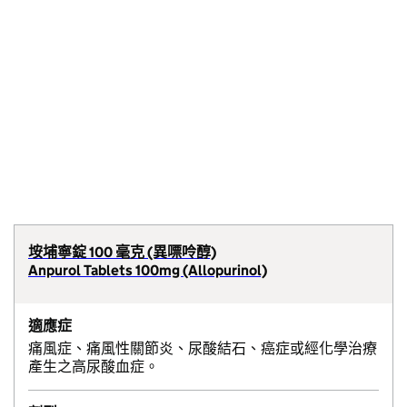
垵埔寧錠 100 毫克 (異嘌呤醇)
Anpurol Tablets 100mg (Allopurinol)
適應症
痛風症、痛風性關節炎、尿酸結石、癌症或經化學治療
產生之高尿酸血症。