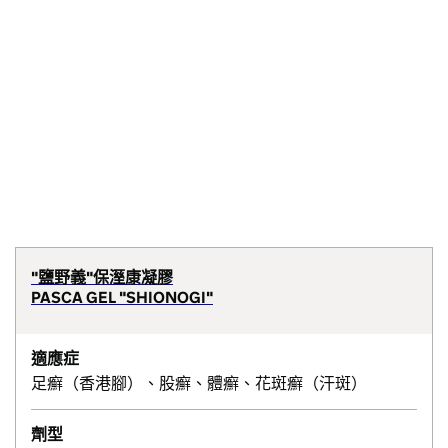
"鹽野義"保溼康凝膠
PASCA GEL "SHIONOGI"
適應症
足癬（香港腳）、股癬、體癬、花斑癬（汗斑）
劑型