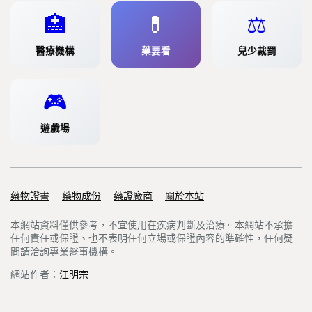
🏥
💊
⚖️
醫療機構
藥要看
兒少裁罰
🎮
遊戲場
藥物證書
Support links
藥物成份
藥證廠商
關於本站
本網站資料僅供參考，不宜使用在疾病判斷及治療。本網站不承擔
任何責任或保證、也不表明任何立場或保證內容的準確性，任何疑
問請洽詢專業醫事機構。
網站作者：
江明宗