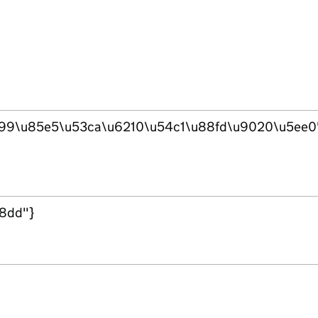
6599\u85e5\u53ca\u6210\u54c1\u88fd\u9020\u5ee0
88dd"}