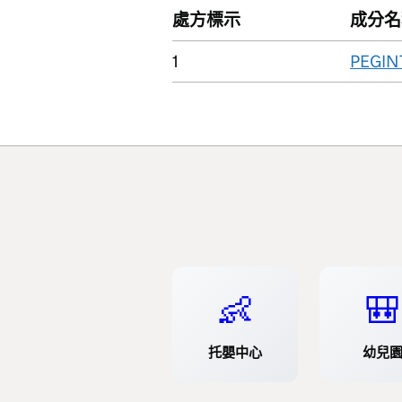
處方標示
成分名
1
PEGIN
👶
🎒
托嬰中心
幼兒