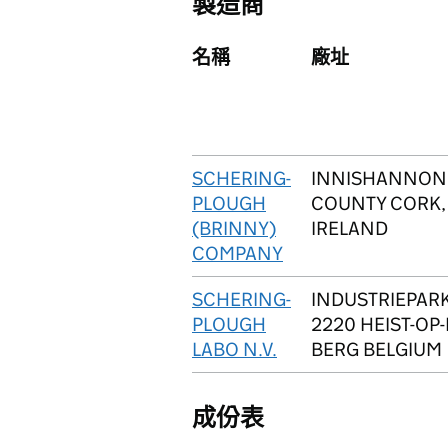
製造商
名稱
廠址
SCHERING-
INNISHANNON
PLOUGH
COUNTY CORK,
(BRINNY)
IRELAND
COMPANY
SCHERING-
INDUSTRIEPARK
PLOUGH
2220 HEIST-OP
LABO N.V.
BERG BELGIUM
成份表