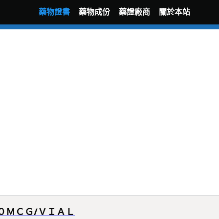
藥物證書
藥物成份
藥證廠商
關於本站
０ＭＣＧ/ＶＩＡＬ