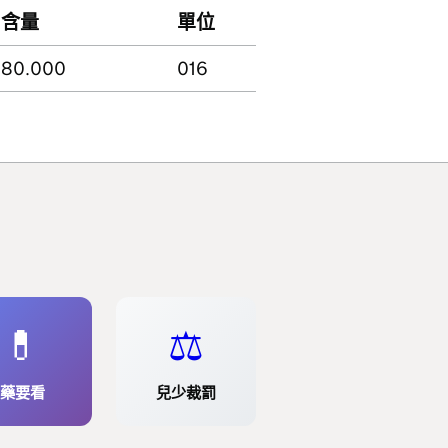
含量
單位
80.000
016
💊
⚖️
藥要看
兒少裁罰