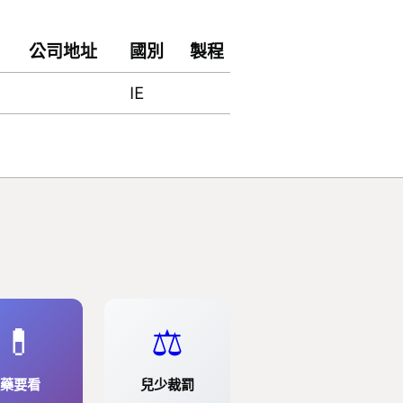
公司地址
國別
製程
IE
💊
⚖️
藥要看
兒少裁罰