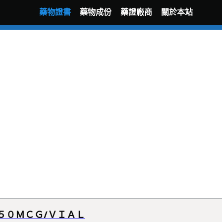
藥物證書
藥物成份
藥證廠商
關於本站
５０ＭＣＧ/ＶＩＡＬ