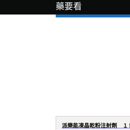
藥要看
派樂能凍晶乾粉注射劑 １