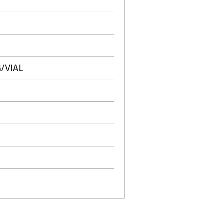
Ｌ
/VIAL