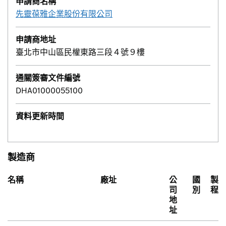
申請商名稱
先靈葆雅企業股份有限公司
申請商地址
臺北市中山區民權東路三段４號９樓
通關簽審文件編號
DHA01000055100
資料更新時間
製造商
名稱
廠址
公
國
製
司
別
程
地
址