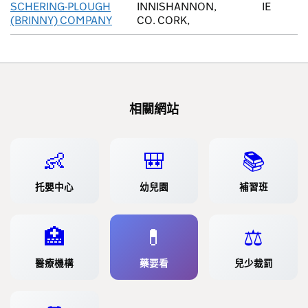
SCHERING-PLOUGH
INNISHANNON,
IE
(BRINNY) COMPANY
CO. CORK,
相關網站
👶
🎒
📚
托嬰中心
幼兒園
補習班
🏥
💊
⚖️
醫療機構
藥要看
兒少裁罰