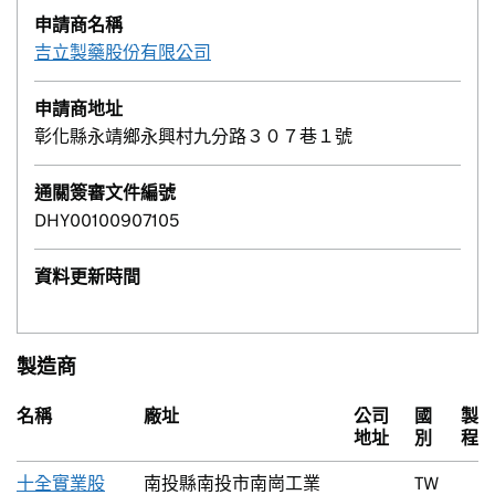
申請商名稱
吉立製藥股份有限公司
申請商地址
彰化縣永靖鄉永興村九分路３０７巷１號
通關簽審文件編號
DHY00100907105
資料更新時間
製造商
名稱
廠址
公司
國
製
地址
別
程
十全實業股
南投縣南投市南崗工業
TW