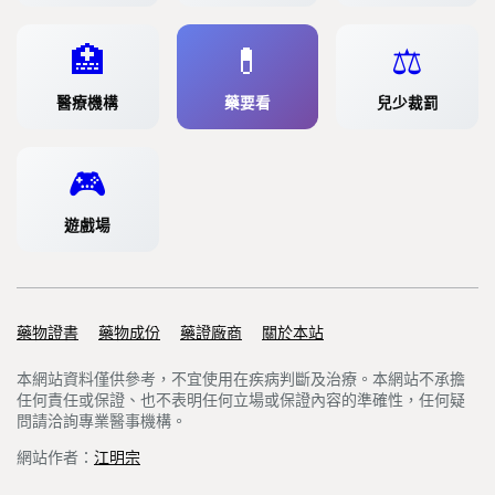
🏥
💊
⚖️
醫療機構
藥要看
兒少裁罰
🎮
遊戲場
藥物證書
Support links
藥物成份
藥證廠商
關於本站
本網站資料僅供參考，不宜使用在疾病判斷及治療。本網站不承擔
任何責任或保證、也不表明任何立場或保證內容的準確性，任何疑
問請洽詢專業醫事機構。
網站作者：
江明宗