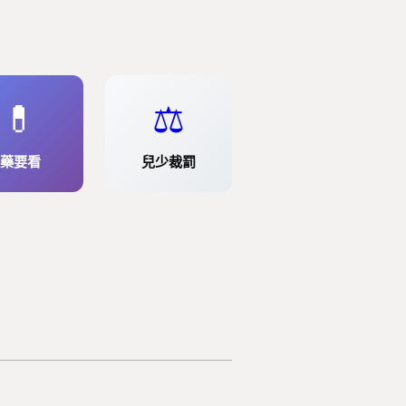
💊
⚖️
藥要看
兒少裁罰