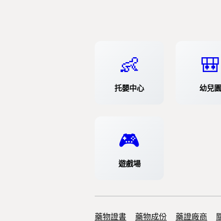
👶
🎒
托嬰中心
幼兒
🎮
遊戲場
藥物證書
Support links
藥物成份
藥證廠商