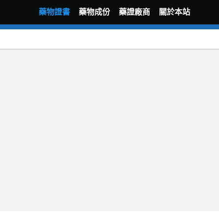
藥物證書
藥物成份
藥證廠商
關於本站