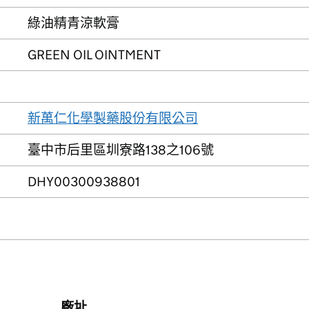
綠油精青涼軟膏
GREEN OIL OINTMENT
新萬仁化學製藥股份有限公司
臺中市后里區圳寮路138之106號
DHY00300938801
廠址