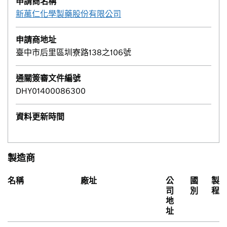
申請商名稱
新萬仁化學製藥股份有限公司
申請商地址
臺中市后里區圳寮路138之106號
通關簽審文件編號
DHY01400086300
資料更新時間
製造商
名稱
廠址
公
國
製
司
別
程
地
址