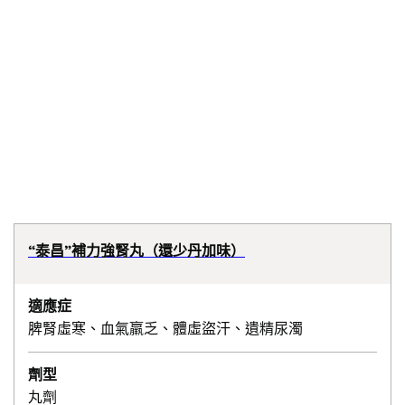
“泰昌”補力強腎丸（還少丹加味）
適應症
脾腎虛寒、血氣羸乏、體虛盜汗、遺精尿濁
劑型
丸劑