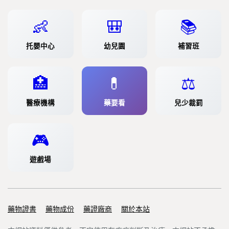
👶
🎒
📚
托嬰中心
幼兒園
補習班
🏥
💊
⚖️
醫療機構
藥要看
兒少裁罰
🎮
遊戲場
藥物證書
Support links
藥物成份
藥證廠商
關於本站