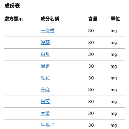
成份表
處方標示
成分名稱
含量
單位
一條根
30
mg
沒藥
30
mg
白及
30
mg
漏蘆
30
mg
紅花
30
mg
升麻
30
mg
白蘞
30
mg
大黃
30
mg
生梔子
30
mg