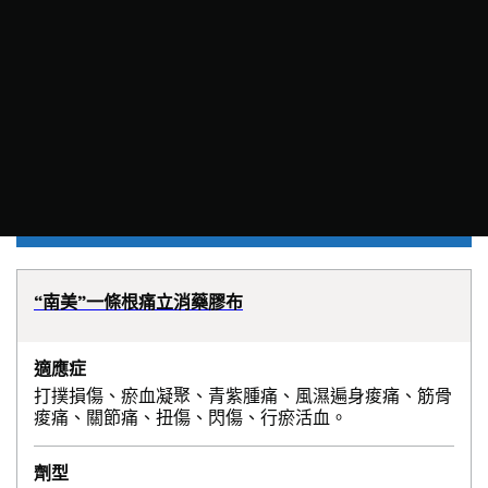
“南美”一條根痛立消藥膠布
適應症
打撲損傷、瘀血凝聚、青紫腫痛、風濕遍身痠痛、筋骨
痠痛、關節痛、扭傷、閃傷、行瘀活血。
劑型