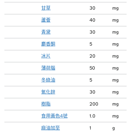
甘草
30
mg
蘆薈
40
mg
青黛
30
mg
麝香酮
5
mg
冰片
20
mg
薄荷腦
50
mg
冬綠油
5
mg
氧化鋅
30
mg
樹脂
200
mg
食用黃色4號
1.0
mg
麻油加至
1
g