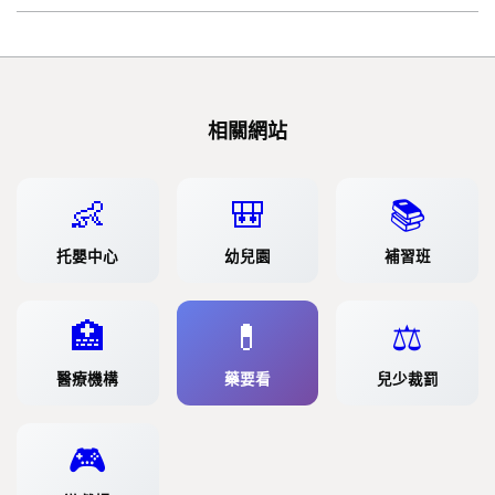
相關網站
👶
🎒
📚
托嬰中心
幼兒園
補習班
🏥
💊
⚖️
醫療機構
藥要看
兒少裁罰
🎮