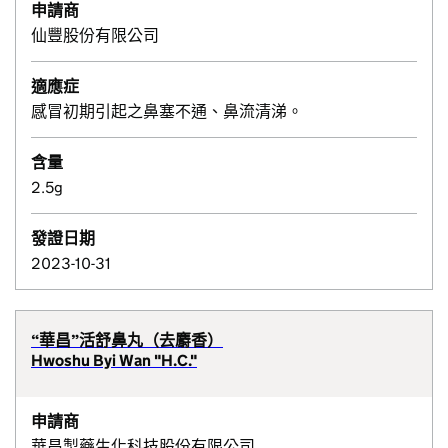
申請商
仙豐股份有限公司
適應症
感冒初期引起之鼻塞不通、鼻流清涕。
含量
2.5g
發證日期
2023-10-31
“華昌”活舒鼻丸（去麝香）
Hwoshu Byi Wan "H.C."
申請商
華昌製藥生化科技股份有限公司