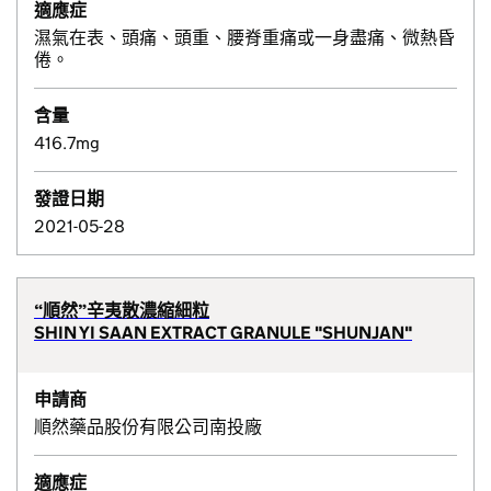
適應症
濕氣在表、頭痛、頭重、腰脊重痛或一身盡痛、微熱昏
倦。
含量
416.7mg
發證日期
2021-05-28
“順然”辛夷散濃縮細粒
SHIN YI SAAN EXTRACT GRANULE "SHUNJAN"
申請商
順然藥品股份有限公司南投廠
適應症