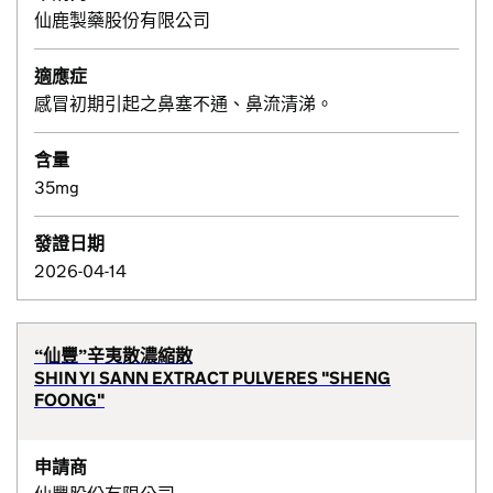
仙鹿製藥股份有限公司
適應症
感冒初期引起之鼻塞不通、鼻流清涕。
含量
35mg
發證日期
2026-04-14
“仙豐”辛夷散濃縮散
SHIN YI SANN EXTRACT PULVERES "SHENG
FOONG"
申請商