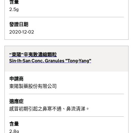
含量
2.5g
發證日期
2020-12-02
“東陽”辛夷散濃縮顆粒
Sin-Ih-San Conc. Granules "Tong-Yang"
申請商
東陽製藥股份有限公司
適應症
感冒初期引起之鼻寒不通、鼻流清涕。
含量
2.8g