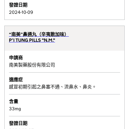
發證日期
2024-10-09
“南美”鼻通丸（辛夷散加味）
P’I TUNG PILLS "N.M."
申請商
南美製藥股份有限公司
適應症
感冒初期引起之鼻塞不通、流鼻水、鼻炎。
含量
33mg
發證日期