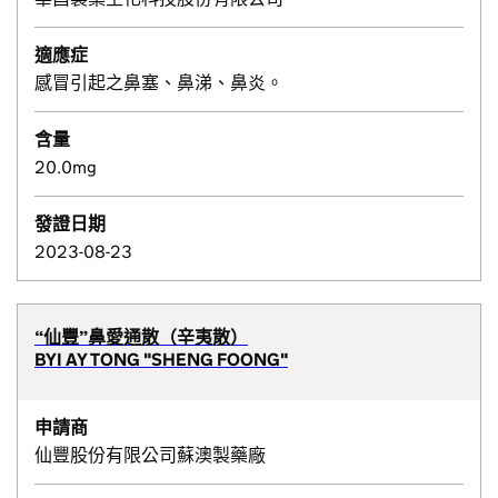
適應症
感冒引起之鼻塞、鼻涕、鼻炎。
含量
20.0mg
發證日期
2023-08-23
“仙豐”鼻愛通散（辛夷散）
BYI AY TONG "SHENG FOONG"
申請商
仙豐股份有限公司蘇澳製藥廠