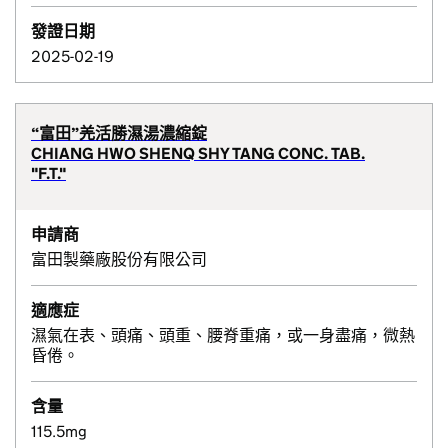
發證日期
2025-02-19
“富田”羌活勝濕湯濃縮錠
CHIANG HWO SHENQ SHY TANG CONC. TAB.
"F.T."
申請商
富田製藥廠股份有限公司
適應症
濕氣在表、頭痛、頭重、腰脊重痛，或一身盡痛，微熱
昏倦。
含量
115.5mg