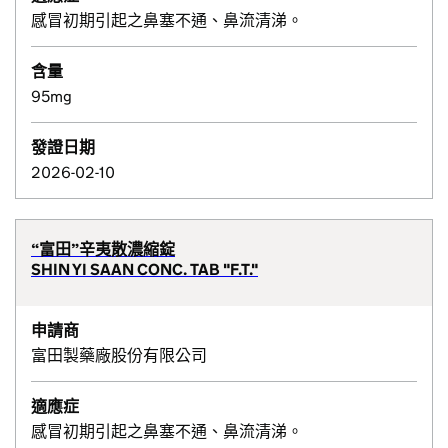
感冒初期引起之鼻塞不通、鼻流清涕。
含量
95mg
發證日期
2026-02-10
“富田”辛夷散濃縮錠
SHIN YI SAAN CONC. TAB "F.T."
申請商
富田製藥廠股份有限公司
適應症
感冒初期引起之鼻塞不通、鼻流清涕。