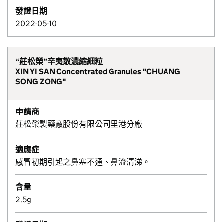
發證日期
2022-05-10
“莊松榮”辛夷散濃縮細粒
XIN YI SAN Concentrated Granules "CHUANG
SONG ZONG"
申請商
莊松榮製藥廠股份有限公司里港分廠
適應症
感冒初期引起之鼻塞不通、鼻流清涕。
含量
2.5g