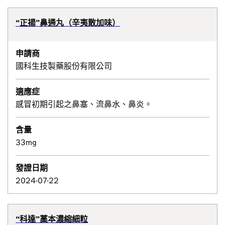
“正揚”鼻通丸（辛夷散加味）
申請商
國科生技製藥股份有限公司
適應症
感冒初期引起之鼻塞、流鼻水、鼻炎。
含量
33mg
發證日期
2024-07-22
“科達”藁本濃縮細粒