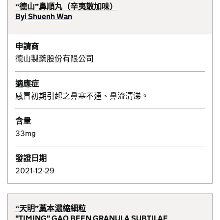
“德山”鼻順丸（辛夷散加味）
Byi Shuenh Wan
申請商
德山製藥股份有限公司
適應症
感冒初期引起之鼻塞不通、鼻流清涕。
含量
33mg
發證日期
2021-12-29
“天明”藁本濃縮細粒
"TIMING" GAO BEEN GRANULA SUBTILAE