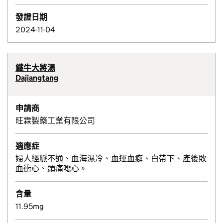
發證日期
2024-11-04
鐵牛大將湯
Dajiangtang
申請商
旺霖製藥工業有限公司
適應症
婦人經脈不通、血海濕冷、血運血癖、白帶下、產後敗
血衝心、頭痛噁心。
含量
11.95mg