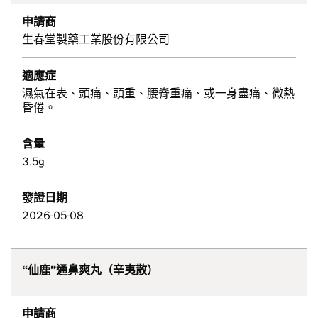
申請商
生春堂製藥工業股份有限公司
適應症
濕氣在表、頭痛、頭重、腰脊重痛、或一身盡痛、微熱
昏倦。
含量
3.5g
發證日期
2026-05-08
“仙鹿”通鼻爽丸（辛夷散）
申請商