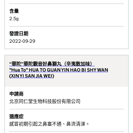
含量
2.5g
發證日期
2022-09-29
“華陀”華陀觀音好鼻獅丸（辛夷散加味）
"Hua To" HUA TO GUAN YIN HAO BI SHY WAN
(XIN YI SAN JIA WEI)
申請商
北京同仁堂生物科技股份有限公司
適應症
感冒初期引起之鼻塞不通、鼻流清涕。