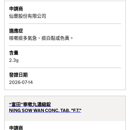
申請商
仙豐股份有限公司
適應症
咳嗽痰多氣急、痰白黏或色黃。
含量
2.3g
發證日期
2026-07-14
“富田”寧嗽丸濃縮錠
NING SOW WAN CONC. TAB. "F.T."
申請商