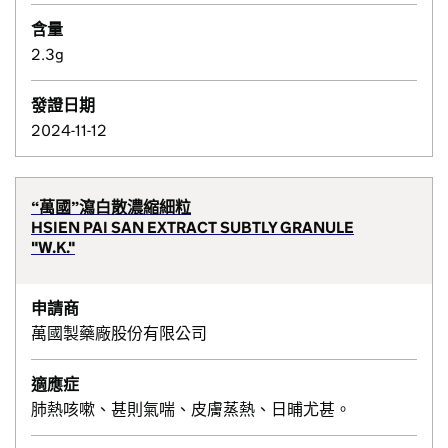
含量
2.3g
發證日期
2024-11-12
“萬國”瀉白散濃縮細粒
HSIEN PAI SAN EXTRACT SUBTLY GRANULE
"W.K."
申請商
萬國製藥廠股份有限公司
適應症
肺熱咳嗽、甚則氣喘、皮膚蒸熱、日晡尤甚。