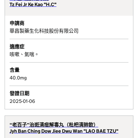
Tz Fei Jr Ke Kao "H.C"
申請商
華昌製藥生化科技股份有限公司
適應症
咳嗽、氣喘。
含量
40.0mg
發證日期
2025-01-06
“老百子”治斑清痘解毒丸（枇杷清肺飲）
Jyh Ban Ching Dow Jiee Dwu Wan "LAO BAE TZU"