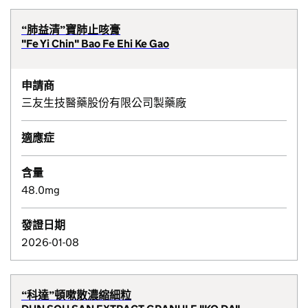
“肺益清”寶肺止咳膏
"Fe Yi Chin" Bao Fe Ehi Ke Gao
申請商
三友生技醫藥股份有限公司製藥廠
適應症
含量
48.0mg
發證日期
2026-01-08
“科達”頓嗽散濃縮細粒