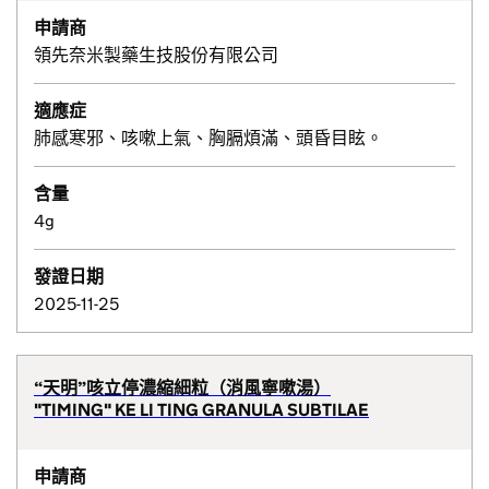
申請商
領先奈米製藥生技股份有限公司
適應症
肺感寒邪、咳嗽上氣、胸膈煩滿、頭昏目眩。
含量
4g
發證日期
2025-11-25
“天明”咳立停濃縮細粒（消風寧嗽湯）
"TIMING" KE LI TING GRANULA SUBTILAE
申請商