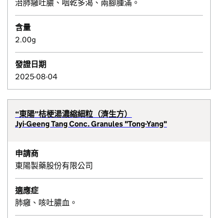
治肺癰吐膿、咽乾多渴、兩腳腫滿。
含量
2.00g
發證日期
2025-08-04
“東陽”桔梗湯濃縮細粒（濟生方）
Jyi-Geeng Tang Conc. Granules "Tong-Yang"
申請商
東陽製藥股份有限公司
適應症
肺癰、咳吐膿血。