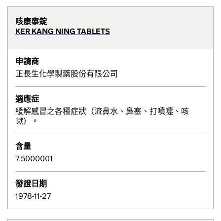
咳康寧錠
KER KANG NING TABLETS
申請商
正長生化學製藥股份有限公司
適應症
緩解感冒之各種症狀（流鼻水、鼻塞、打噴嚏、咳
嗽）。
含量
7.5000001
發證日期
1978-11-27