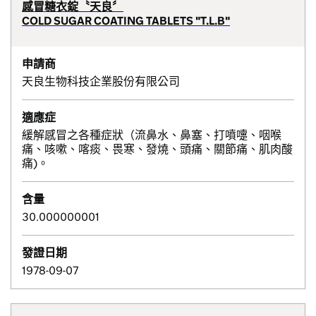
感冒糖衣錠〝天良〞
COLD SUGAR COATING TABLETS "T.L.B"
申請商
天良生物科技企業股份有限公司
適應症
緩解感冒之各種症狀（流鼻水、鼻塞、打噴嚏、咽喉
痛、咳嗽、喀痰、畏寒、發燒、頭痛、關節痛、肌肉酸
痛)。
含量
30.000000001
發證日期
1978-09-07