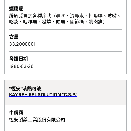
適應症
緩解感冒之各種症狀（鼻塞、流鼻水、打噴嚏、咳嗽、
喀痰、咽喉痛、發燒、頭痛、關節痛、肌肉痛）
含量
33.2000001
發證日期
1980-03-26
"恆安"咳熱可液
KAY REH KEL SOLUTION "C.S.P."
申請商
恆安製藥工業股份有限公司