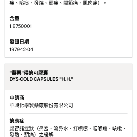
痛、喀痰、發燒、頭痛、關節痛、肌肉痛）。
含量
1.8750001
發證日期
1979-12-04
"華興"得適可膠囊
DYS-COLD CAPSULES "H.H."
申請商
華興化學製藥廠股份有限公司
適應症
感冒諸症狀（鼻塞、流鼻水、打噴嚏、咽喉痛、咳嗽、
發熱、頭痛）之緩解