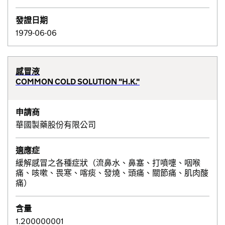
發證日期
1979-06-06
感冒液
COMMON COLD SOLUTION "H.K."
申請商
華國製藥股份有限公司
適應症
緩解感冒之各種症狀（流鼻水、鼻塞、打噴嚏、咽喉
痛、咳嗽、畏寒、喀痰、發燒、頭痛、關節痛、肌肉酸
痛）
含量
1.200000001