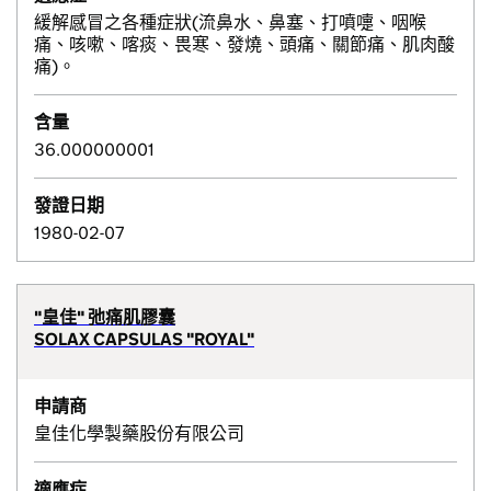
緩解感冒之各種症狀(流鼻水、鼻塞、打噴嚏、咽喉
痛、咳嗽、喀痰、畏寒、發燒、頭痛、關節痛、肌肉酸
痛)。
含量
36.000000001
發證日期
1980-02-07
"皇佳" 弛痛肌膠囊
SOLAX CAPSULAS "ROYAL"
申請商
皇佳化學製藥股份有限公司
適應症