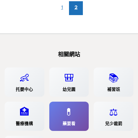
1
2
相關網站
👶
🎒
📚
托嬰中心
幼兒園
補習班
🏥
💊
⚖️
醫療機構
藥要看
兒少裁罰