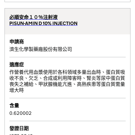
必順安命１０％注射液
PISUN-AMIN D 10% INJECTION
申請商
濟生化學製藥廠股份有限公司
適應症
作營養代用血漿使用於各科領域多量出血時、蛋白質吸
收不良、欠乏、合成或利用障害時、腎炎等尿中蛋白質
喪失之補給、甲狀腺機能亢進、高熱疾患等蛋白質需量
增大時
含量
0.620002
發證日期