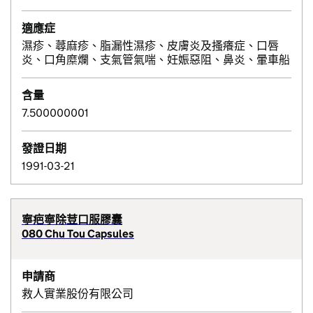
適應症
濕疹、蕁麻疹、脂漏性濕疹、皮膚炎及搔癢症、口唇
炎、口角糜爛、支氣管氣喘、妊娠惡阻、鼻炎、暈車船
含量
7.500000001
發證日期
1991-03-21
寧疤寧除荳口服膠囊
080 Chu Tou Capsules
申請商
救人實業股份有限公司