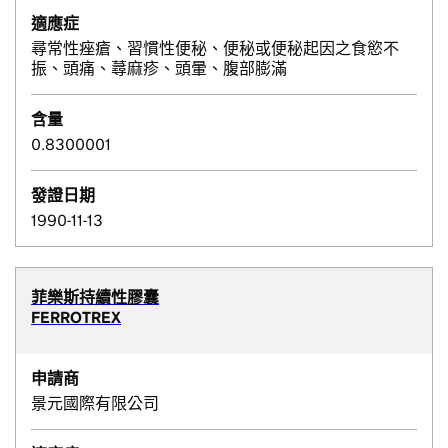
適應症
尋常性痤瘡、習慣性便秘、便秘或便秘起因之食慾不
振、頭痛、蕁麻疹、頭暈、腹部膨滿
含量
0.8300001
發證日期
1990-11-13
菲樂斯持續性膠囊
FERROTREX
申請商
景元國際有限公司