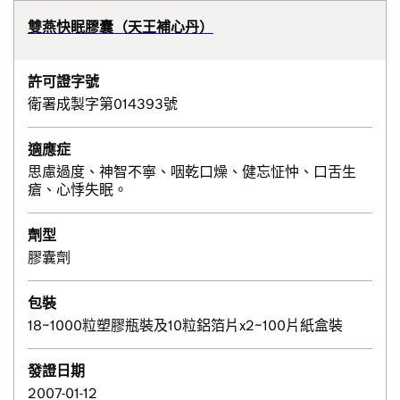
雙燕快眠膠囊（天王補心丹）
許可證字號
衛署成製字第014393號
適應症
思慮過度、神智不寧、咽乾口燥、健忘怔忡、口舌生
瘡、心悸失眠。
劑型
膠囊劑
包裝
18~1000粒塑膠瓶裝及10粒鋁箔片x2~100片紙盒裝
發證日期
2007-01-12