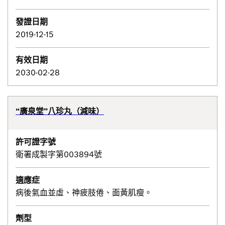
發證日期
2019-12-15
有效日期
2030-02-28
“廣泉堂”八珍丸（減味）
許可證字號
衛署成製字第003894號
適應症
病後氣血並虛、神疲肢倦、面黃肌瘦。
劑型