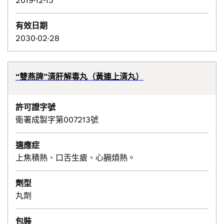
2019-12-15
有效日期
2030-02-28
“雙燕牌”清肝解毒丸（黃連上清丸）
許可證字號
衛署成製字第007213號
適應症
上焦積熱、口舌生瘡、心膈煩熱。
劑型
丸劑
包裝