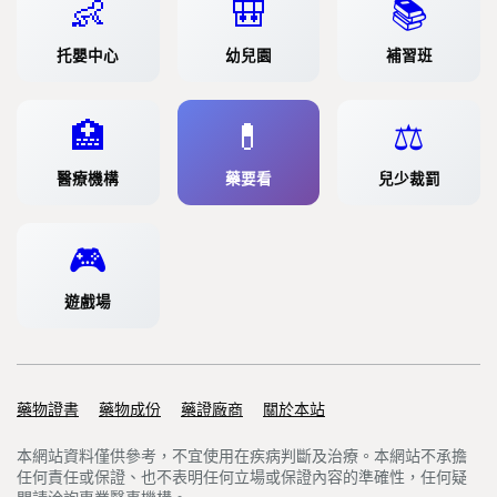
👶
🎒
📚
托嬰中心
幼兒園
補習班
🏥
💊
⚖️
醫療機構
藥要看
兒少裁罰
🎮
遊戲場
藥物證書
Support links
藥物成份
藥證廠商
關於本站
本網站資料僅供參考，不宜使用在疾病判斷及治療。本網站不承擔
任何責任或保證、也不表明任何立場或保證內容的準確性，任何疑