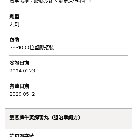
風寒濕痹、腰膝冷痛、腳足屈伸不利。
劑型
丸劑
包裝
36~1000粒塑膠瓶裝
發證日期
2024-01-23
有效日期
2029-05-12
雙燕牌牛黃解毒丸（證治準繩方）
許可證字號