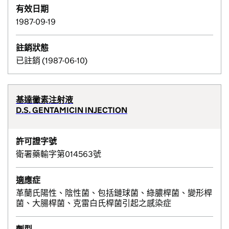
有效日期
1987-09-19
註銷狀態
已註銷 (1987-06-10)
基達黴素注射液
D.S. GENTAMICIN INJECTION
許可證字號
衛署藥輸字第014563號
適應症
革蘭氏陽性、陰性菌、包括鏈球菌、綠膿桿菌、變形桿
菌、大腸桿菌、克雷白氏桿菌引起之感染症