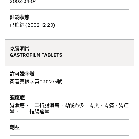
2003-04-04
註銷狀態
已註銷 (2002-12-20)
克胃明片
GASTROFILM TABLETS
許可證字號
衛署藥輸字第020275號
適應症
胃潰瘍、十二指腸潰瘍、胃酸過多、胃炎、胃痛、胃痙
攣、十二指腸痙攣
劑型