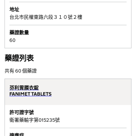
地址
台北巿民權東路六段３１０號２樓
藥證數量
60
藥證列表
共有 60 個藥證
芬利胃膜衣錠
FANIMET TABLETS
許可證字號
衛署藥輸字第015235號
適應症