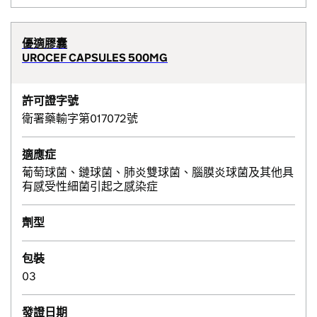
優適膠囊
UROCEF CAPSULES 500MG
許可證字號
衛署藥輸字第017072號
適應症
葡萄球菌、鏈球菌、肺炎雙球菌、腦膜炎球菌及其他具
有感受性細菌引起之感染症
劑型
包裝
03
發證日期