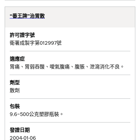
“番王牌”治胃散
許可證字號
衛署成製字第012997號
適應症
胃痛、胃弱吞酸、噯氣腹痛、腹脹、泄瀉消化不良。
劑型
散劑
包裝
9.6~500公克塑膠瓶裝。
發證日期
2004-01-06