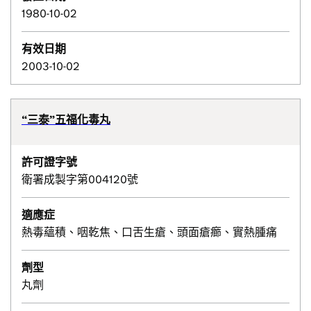
1980-10-02
有效日期
2003-10-02
“三泰”五福化毒丸
許可證字號
衛署成製字第004120號
適應症
熱毒蘊積、咽乾焦、口舌生瘡、頭面瘡癤、實熱腫痛
劑型
丸劑