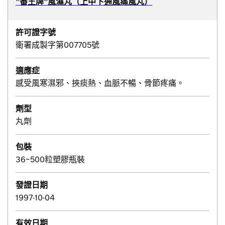
”番王牌”風濕丸（上中下通風痛風丸）
許可證字號
衛署成製字第007705號
適應症
感受風寒濕邪、挾痰熱、血脈不暢、骨節疼痛。
劑型
丸劑
包裝
36~500粒塑膠瓶裝
發證日期
1997-10-04
有效日期