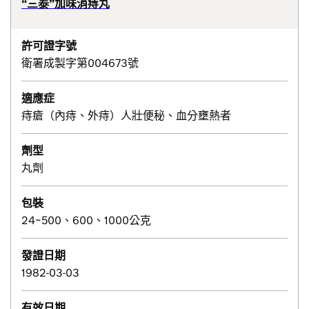
“三泰”加味消痔丸
許可證字號
衛署成製字第004673號
適應症
痔瘡（內痔、外痔）人壯便秘、血分壅熱者
劑型
丸劑
包裝
24~500、600、1000公克
發證日期
1982-03-03
有效日期