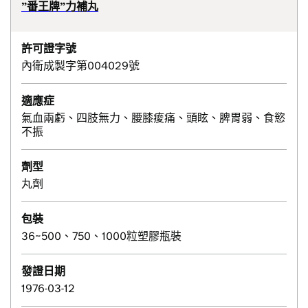
”番王牌”力補丸
許可證字號
內衛成製字第004029號
適應症
氣血兩虧、四肢無力、腰膝痠痛、頭眩、脾胃弱、食慾
不振
劑型
丸劑
包裝
36~500、750、1000粒塑膠瓶裝
發證日期
1976-03-12