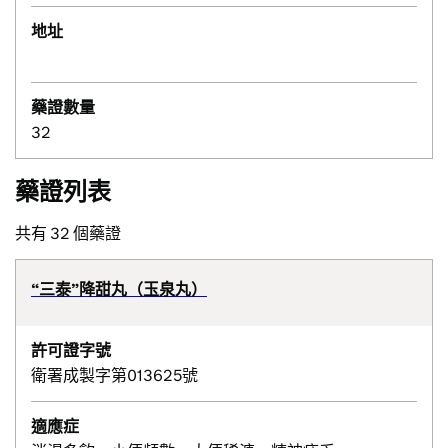
地址
藥證數量
32
藥證列表
共有 32 個藥證
“三泰”降甜丸（玉泉丸）
許可證字號
衛署成製字第013625號
適應症