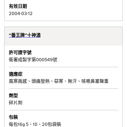
有效日期
2004-03-12
“番王牌”十神湯
許可證字號
衛署成製字第000549號
適應症
風寒兩感、頭痛發熱、惡寒、無汗、咳嗽鼻塞聲重
劑型
碎片劑
包裝
每包16g 5、10、20包袋裝