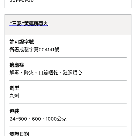
2014-01-30
“三泰”黃連解毒丸
許可證字號
衛署成製字第004141號
適應症
解毒、降火、口躁咽乾、狂躁煩心
劑型
丸劑
包裝
24~500、600、1000公克
發證日期