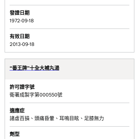
發證日期
1972-09-18
有效日期
2013-09-18
“番王牌”十全大補丸湯
許可證字號
衛署成製字第000550號
適應症
諸虛百損、頭痛昏暈、耳鳴目眩、足膝無力
劑型