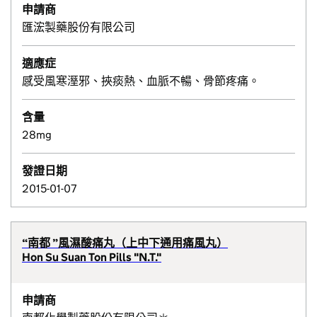
申請商
匯浤製藥股份有限公司
適應症
感受風寒溼邪、挾痰熱、血脈不暢、骨節疼痛。
含量
28mg
發證日期
2015-01-07
“南都 ”風濕酸痛丸（上中下通用痛風丸）
Hon Su Suan Ton Pills "N.T."
申請商