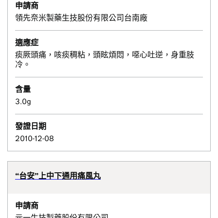
申請商
領先奈米製藥生技股份有限公司台南廠
適應症
痰厥頭痛，咳痰稠粘，頭眩煩悶，噁心吐逆，身重肢
冷。
含量
3.0g
發證日期
2010-12-08
“台安”上中下通用痛風丸
申請商
元一生技製藥股份有限公司