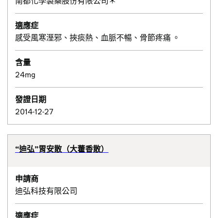
南都化學製藥股份有限公司＊
適應症
感受風寒溼邪、挾痰熱、血脈不暢、骨節疼痛 。
含量
24mg
發證日期
2014-12-27
“迪弘”胃安散（大藿香散）
申請商
迪弘科技有限公司
適應症