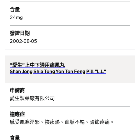
含量
24mg
發證日期
2002-08-05
”愛生”上中下通用痛風丸
Shan Jong Shia Tong Yon Ton Feng Pill "L.L."
申請商
愛生製藥廠有限公司
適應症
感受風寒溼邪、挾痰熱、血脈不暢、骨節疼痛。
含量