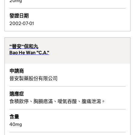
20mg
發證日期
2002-07-01
”晉安”保和丸
Bao He Wan "C.A."
申請商
晉安製藥股份有限公司
適應症
食積飲停、胸膈痞滿、噯氣吞酸、腹痛泄瀉。
含量
40mg