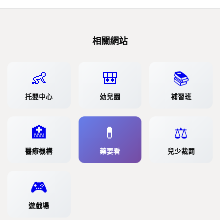
相關網站
👶
🎒
📚
托嬰中心
幼兒園
補習班
🏥
💊
⚖️
醫療機構
藥要看
兒少裁罰
🎮
遊戲場