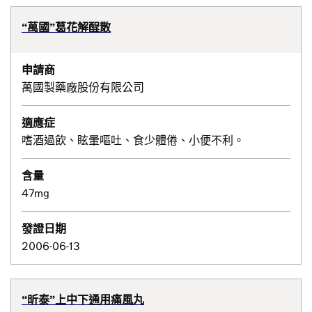
“萬國”葛花解酲散
申請商
萬國製藥廠股份有限公司
適應症
嗜酒過飲、眩暈嘔吐、食少體倦、小便不利。
含量
47mg
發證日期
2006-06-13
“昕泰”上中下通用痛風丸