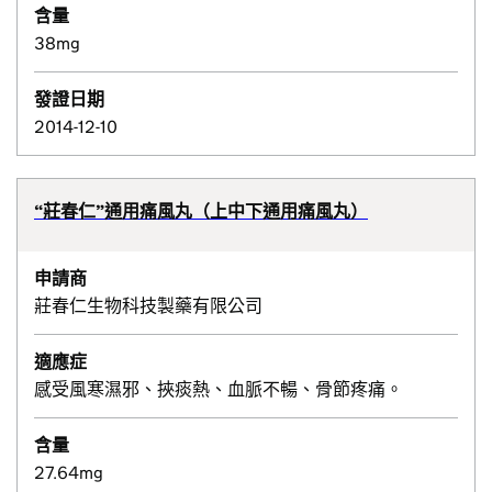
含量
38mg
發證日期
2014-12-10
“莊春仁”通用痛風丸（上中下通用痛風丸）
申請商
莊春仁生物科技製藥有限公司
適應症
感受風寒濕邪、挾痰熱、血脈不暢、骨節疼痛。
含量
27.64mg