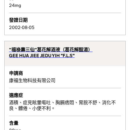
24mg
發證日期
2002-08-05
”福祿壽三仙”葛花解酒液（葛花解酲湯）
GEE HUA JIEE JEDU YIH "F.L.S"
申請商
康福生物科技有限公司
適應症
酒積、症見眩暈嘔吐、胸膈痞悶、胃脘不舒、消化不
良、體倦、小便不利。
含量