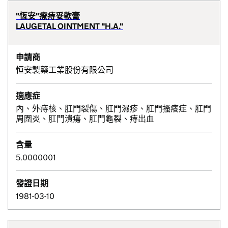
"恆安"療痔妥軟膏
LAUGETAL OINTMENT "H.A."
申請商
恒安製藥工業股份有限公司
適應症
內、外痔核、肛門裂傷、肛門濕疹、肛門搔癢症、肛門
周圍炎、肛門潰瘍、肛門龜裂、痔出血
含量
5.0000001
發證日期
1981-03-10