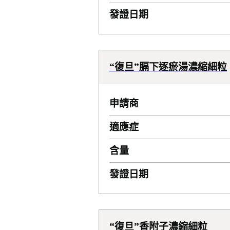
發證日期
“復旦”膈下逐瘀湯濃縮細粒
申請商
適應症
含量
發證日期
“復旦”香附子濃縮細粒