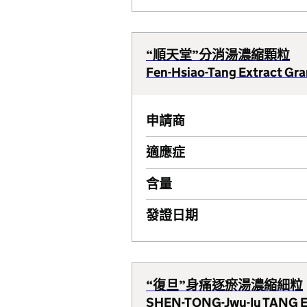
“順天堂”分消湯濃縮顆粒
Fen-Hsiao-Tang Extract Gra
申請商
適應症
含量
發證日期
“復旦”身痛逐瘀湯濃縮細粒
SHEN-TONG-Jwu-Iu TANG E