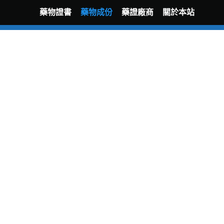
藥物證書
藥物成份
藥證廠商
關於本站