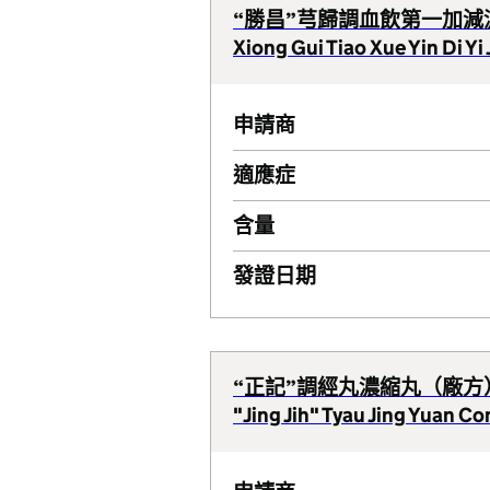
“勝昌”芎歸調血飲第一加減
Xiong Gui Tiao Xue Yin Di Y
申請商
適應症
含量
發證日期
“正記”調經丸濃縮丸（廠方
"Jing Jih" Tyau Jing Yuan Con