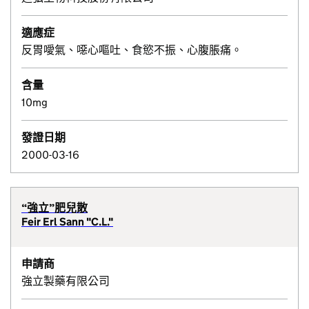
適應症
反胃噯氣、噁心嘔吐、食慾不振、心腹脹痛。
含量
10mg
發證日期
2000-03-16
“強立”肥兒散
Feir Erl Sann "C.L."
申請商
強立製藥有限公司