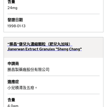
含量
24mg
發證日期
1998-01-13
”勝昌”健兒丸濃縮顆粒（肥兒丸加味）
Jianerwan Extract Granules "Sheng Chang"
申請商
勝昌製藥廠股份有限公司
適應症
小兒積滯及五疳。
含量
4.0gm