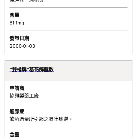
含量
81.1mg
發證日期
2000-01-03
”雙槍牌”葛花解酲散
申請商
協興製藥工廠
適應症
飲酒過量所引起之嘔吐痰逆。
含量