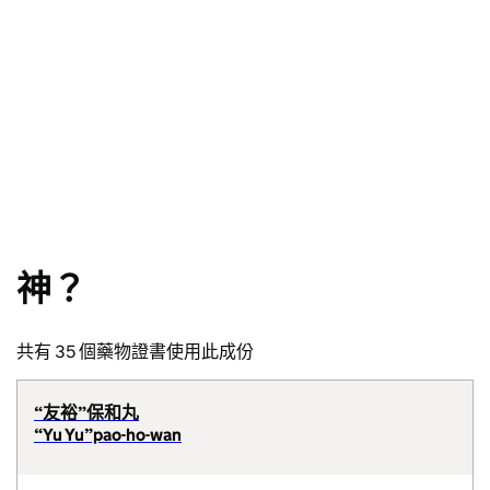
神？
共有 35 個藥物證書使用此成份
“友裕”保和丸
“Yu Yu”pao-ho-wan