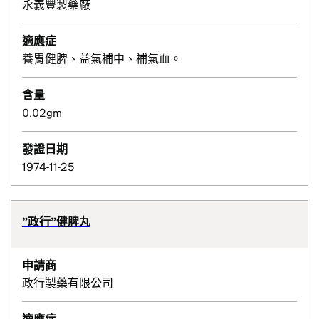
永義豐製藥廠
適應症
養胃健脾、益氣補中、補氣血。
含量
0.02gm
發證日期
1974-11-25
”政行”健脾丸
申請商
政行製藥有限公司