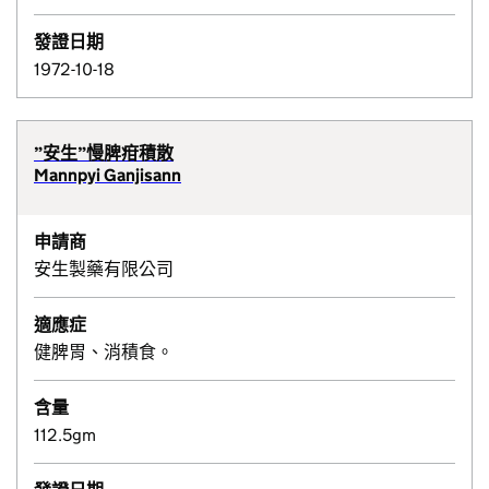
發證日期
1972-10-18
”安生”慢脾疳積散
Mannpyi Ganjisann
申請商
安生製藥有限公司
適應症
健脾胃、消積食。
含量
112.5gm