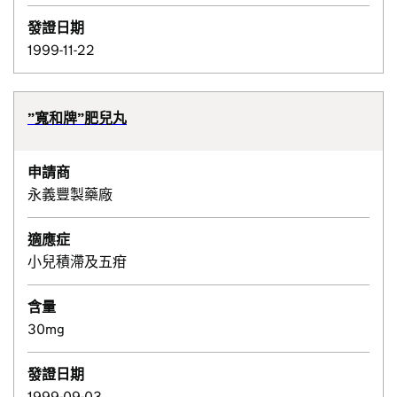
發證日期
1999-11-22
”寬和牌”肥兒丸
申請商
永義豐製藥廠
適應症
小兒積滯及五疳
含量
30mg
發證日期
1999-09-03