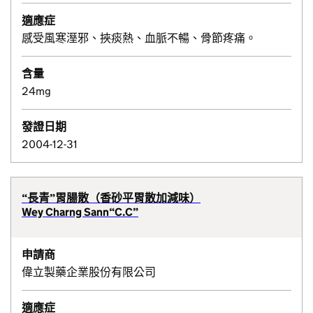
適應症
感受風寒溼邪、挾痰熱、血脈不暢、骨節疼痛。
含量
24mg
發證日期
2004-12-31
“長青”胃腸散（香砂平胃散加減味）
Wey Charng Sann“C.C”
申請商
偉立製藥企業股份有限公司
適應症