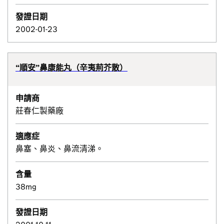
發證日期
2002-01-23
“順安”鼻康能丸（辛夷荊芥散）
申請商
莊春仁製藥廠
適應症
鼻塞、鼻炎、鼻流清涕。
含量
38mg
發證日期