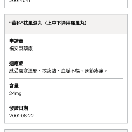
2001-10-11
“華科”祛風濕丸（上中下通用痛風丸）
申請商
福安製藥廠
適應症
感受風寒溼邪、挾痰熱、血脈不暢、骨節疼痛。
含量
24mg
發證日期
2001-08-22