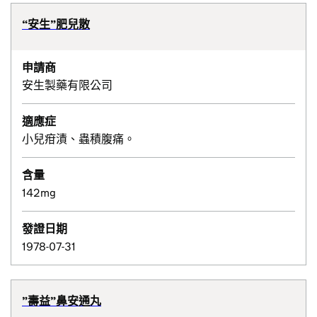
“安生”肥兒散
申請商
安生製藥有限公司
適應症
小兒疳漬、蟲積腹痛。
含量
142mg
發證日期
1978-07-31
”壽益”鼻安通丸