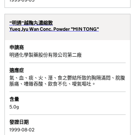
“明通”越鞠丸濃縮散
Yueq Jyu Wan Conc. Powder "MIN TONG"
申請商
明通化學製藥股份有限公司第二廠
適應症
氣、血、痰、火、溼、食之鬱結所致的胸隔滿悶、脘腹
脹痛、嘈雜吞酸、飲食不化、噯氣嘔吐。
含量
5.0g
發證日期
1999-08-02