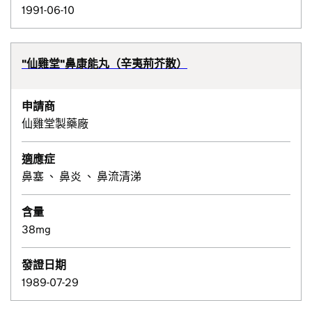
1991-06-10
"仙雞堂"鼻康能丸（辛夷荊芥散）
申請商
仙雞堂製藥廠
適應症
鼻塞 、 鼻炎 、 鼻流清涕
含量
38mg
發證日期
1989-07-29