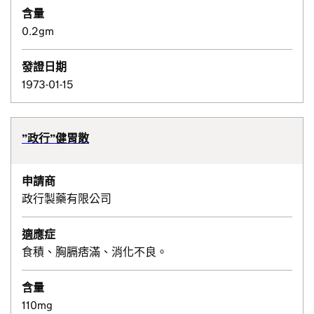
含量
0.2gm
發證日期
1973-01-15
”政行”健胃散
申請商
政行製藥有限公司
適應症
食積、胸膈痞滿、消化不良。
含量
110mg