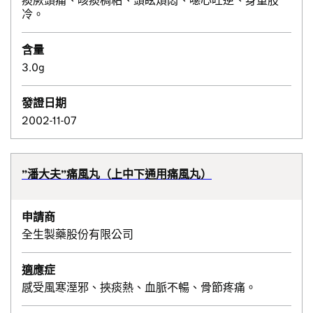
痰厥頭痛、咳痰稠粘、頭眩煩悶、噁心吐逆、身重肢
冷。
含量
3.0g
發證日期
2002-11-07
”潘大夫”痛風丸（上中下通用痛風丸）
申請商
全生製藥股份有限公司
適應症
感受風寒溼邪、挾痰熱、血脈不暢、骨節疼痛。