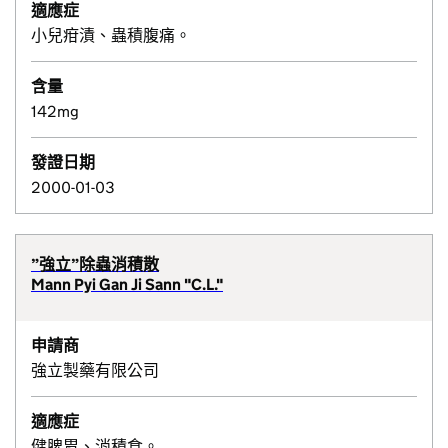
適應症
小兒疳漬、蟲積腹痛。
含量
142mg
發證日期
2000-01-03
”強立”除蟲消積散
Mann Pyi Gan Ji Sann "C.L."
申請商
強立製藥有限公司
適應症
健脾胃、消積食。