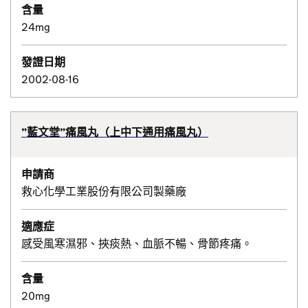
含量
24mg
發證日期
2002-08-16
”藍文堂”痛風丸（上中下通用痛風丸）
申請商
救心化學工業股份有限公司製藥廠
適應症
感受風寒濕邪、挾痰熱、血脈不暢、骨節疼痛。
含量
20mg