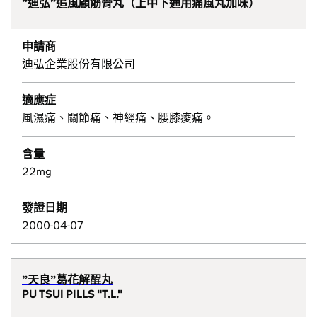
”迪弘”追風顧筋骨丸（上中下通用痛風丸加味）
申請商
迪弘企業股份有限公司
適應症
風濕痛、關節痛、神經痛、腰膝痠痛。
含量
22mg
發證日期
2000-04-07
”天良”葛花解酲丸
PU TSUI PILLS "T.L."