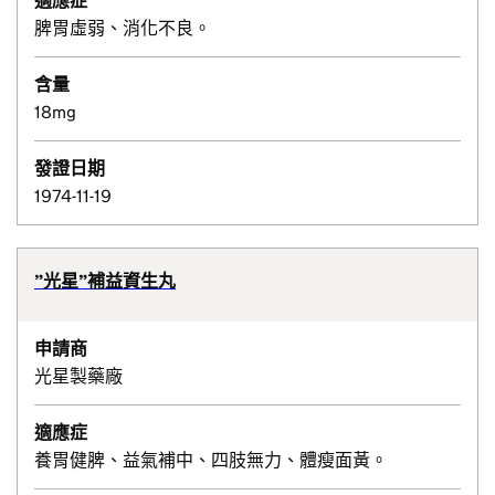
適應症
脾胃虛弱、消化不良。
含量
18mg
發證日期
1974-11-19
”光星”補益資生丸
申請商
光星製藥廠
適應症
養胃健脾、益氣補中、四肢無力、體瘦面黃。