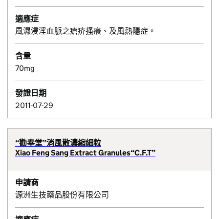
適應症
風濕浸淫血脈之瘡疥搔癢、及風熱隱症。
含量
70mg
發證日期
2011-07-29
“勸奉堂”消風散濃縮細粒
Xiao Feng Sang Extract Granules“C.F.T”
申請商
源洲生技藥品股份有限公司