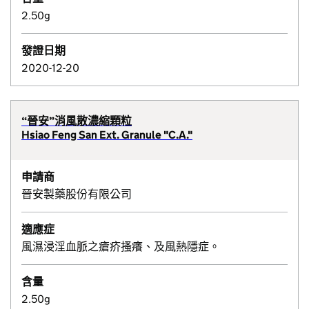
2.50g
發證日期
2020-12-20
“晉安”消風散濃縮顆粒
Hsiao Feng San Ext. Granule "C.A."
申請商
晉安製藥股份有限公司
適應症
風濕浸淫血脈之瘡疥搔癢、及風熱隱症。
含量
2.50g