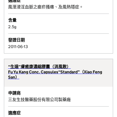
適應症
風溼浸淫血脈之瘡疥搔癢、及風熱隱症。
含量
2.5g
發證日期
2011-06-13
“生達”膚癒康濃縮膠囊（消風散）
Fu Yu Kang Conc. Capsules“Standard”（Xiao Feng
San）
申請商
三友生技醫藥股份有限公司製藥廠
適應症