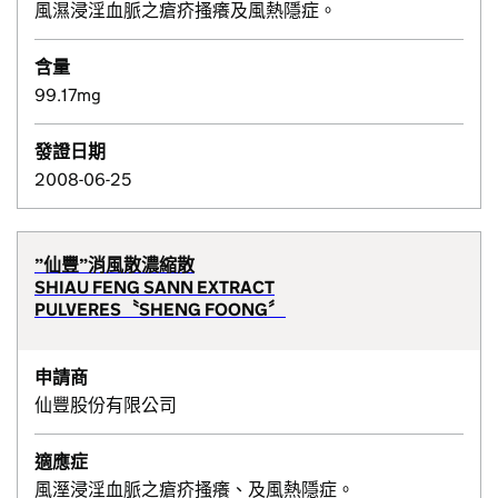
風濕浸淫血脈之瘡疥搔癢及風熱隱症。
含量
99.17mg
發證日期
2008-06-25
”仙豐”消風散濃縮散
SHIAU FENG SANN EXTRACT
PULVERES〝SHENG FOONG〞
申請商
仙豐股份有限公司
適應症
風溼浸淫血脈之瘡疥搔癢、及風熱隱症。