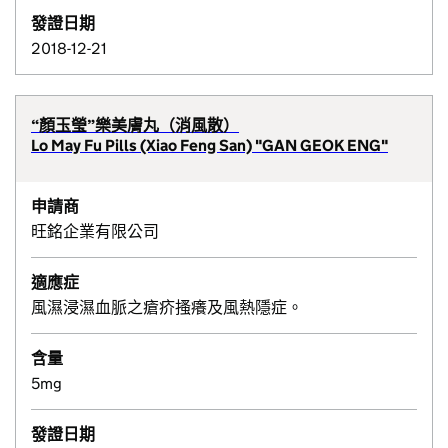
發證日期
2018-12-21
“顏玉瑩”樂美膚丸（消風散）
Lo May Fu Pills (Xiao Feng San) "GAN GEOK ENG"
申請商
旺銘企業有限公司
適應症
風濕浸濕血脈之瘡疥搔癢及風熱隱症。
含量
5mg
發證日期