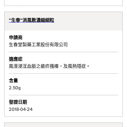
”生春”消風散濃縮細粒
申請商
生春堂製藥工業股份有限公司
適應症
風溼浸淫血脈之瘡疥搔癢，及風熱隱症。
含量
2.50g
發證日期
2018-04-24