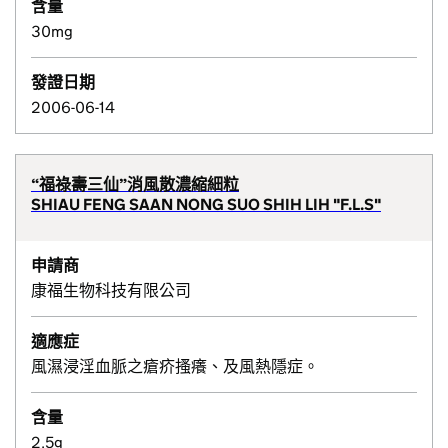
含量
30mg
發證日期
2006-06-14
“福祿壽三仙”消風散濃縮細粒
SHIAU FENG SAAN NONG SUO SHIH LIH "F.L.S"
申請商
康福生物科技有限公司
適應症
風濕浸淫血脈之瘡疥搔癢、及風熱隱症。
含量
2.5g