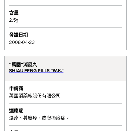
含量
2.5g
發證日期
2008-04-23
“萬國”消風丸
SHIAU FENG PILLS "W.K."
申請商
萬國製藥廠股份有限公司
適應症
濕疹、蕁麻疹、皮膚搔癢症。