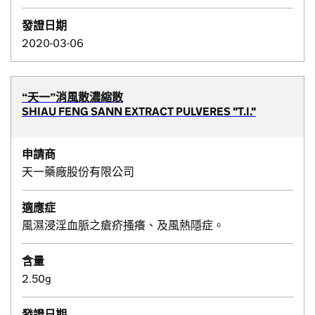
發證日期
2020-03-06
“天一”消風散濃縮散
SHIAU FENG SANN EXTRACT PULVERES "T.I."
申請商
天一藥廠股份有限公司
適應症
風濕浸淫血脈之瘡疥搔癢、及風熱隱症。
含量
2.50g
發證日期