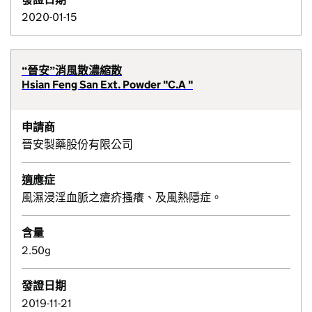
2020-01-15
“晉安”消風散濃縮散
Hsian Feng San Ext. Powder "C.A "
申請商
晉安製藥股份有限公司
適應症
風濕浸淫血脈之瘡疥搔癢、及風熱隱症。
含量
2.50g
發證日期
2019-11-21