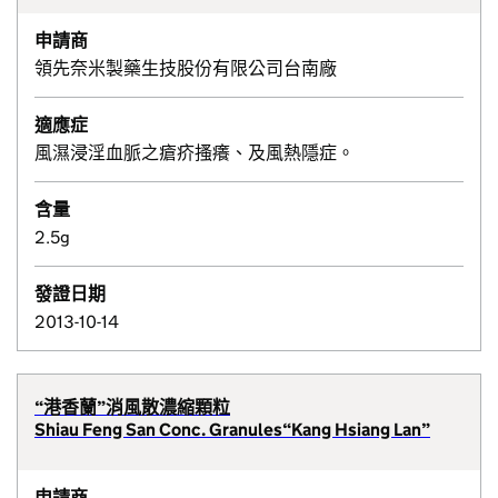
申請商
領先奈米製藥生技股份有限公司台南廠
適應症
風濕浸淫血脈之瘡疥搔癢、及風熱隱症。
含量
2.5g
發證日期
2013-10-14
“港香蘭”消風散濃縮顆粒
Shiau Feng San Conc. Granules“Kang Hsiang Lan”
申請商