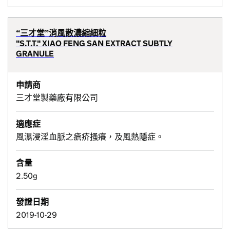
“三才堂”消風散濃縮細粒
"S.T.T." XIAO FENG SAN EXTRACT SUBTLY
GRANULE
申請商
三才堂製藥廠有限公司
適應症
風濕浸淫血脈之瘡疥搔癢，及風熱隱症。
含量
2.50g
發證日期
2019-10-29