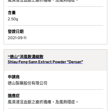
風濕浸淫血脈之瘡疥搔癢，及風熱隱症。
含量
2.50g
發證日期
2021-09-11
“德山”消風散濃縮散
Shiau-Feng-Sann Extract Powder "Dersan"
申請商
德山製藥股份有限公司
適應症
風濕浸淫血脈之瘡疥搔癢，及風熱隱症。