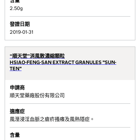
含量
2.50g
發證日期
2019-01-31
“順天堂”消風散濃縮顆粒
HSIAO-FENG-SAN EXTRACT GRANULES "SUN-
TEN"
申請商
順天堂藥廠股份有限公司
適應症
風溼浸淫血脈之瘡疥搔癢及風熱隱症。
含量