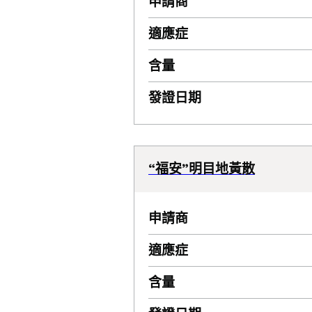
申請商
適應症
含量
發證日期
“福安”明目地黃散
申請商
適應症
含量