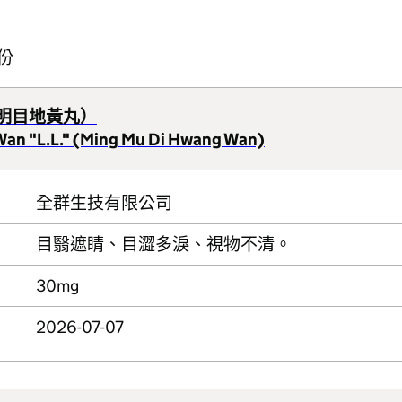
份
明目地黃丸）
an "L.L." (Ming Mu Di Hwang Wan)
全群生技有限公司
目翳遮睛、目澀多淚、視物不清。
30mg
2026-07-07