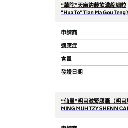
“華陀”天麻鈎藤飲濃縮細粒
"Hua To" Tian Ma Gou Teng
申請商
適應症
含量
發證日期
“仙豐”明目滋腎膠囊（明目
MING MUH TZY SHENN CA