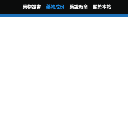
藥物證書
藥物成份
藥證廠商
關於本站