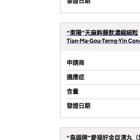
發證日期
“東陽”天麻鈎藤飲濃縮細粒
Tian-Ma-Gou-Terng-Yin Con
申請商
適應症
含量
發證日期
“鳥頭牌”愛福好金目清丸