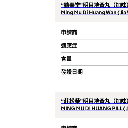
“勸奉堂”明目地黃丸（加味
Ming Mu Di Huang Wan (Jia W
申請商
適應症
含量
發證日期
“莊松榮”明目地黃丸（加味）
MING MU DI HUANG PILL 