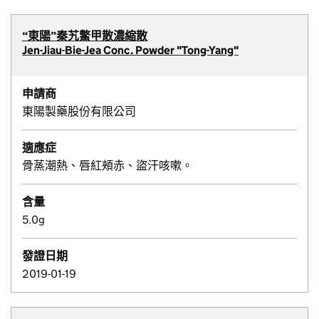
“東陽”秦艽鱉甲散濃縮散
Jen-Jiau-Bie-Jea Conc. Powder "Tong-Yang"
申請商
東陽製藥股份有限公司
適應症
骨蒸潮熱、唇紅頰赤、盜汗咳嗽。
含量
5.0g
發證日期
2019-01-19