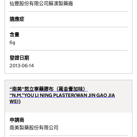
仙豐股份有限公司蘇澳製藥廠
適應症
含量
6g
發證日期
2013-06-14
“南美”悠立寧藥膠布（萬金膏加味）
“N.M.”YOU LI NING PLASTER(WAN JIN GAO JIA
WEI)
申請商
南美製藥股份有限公司