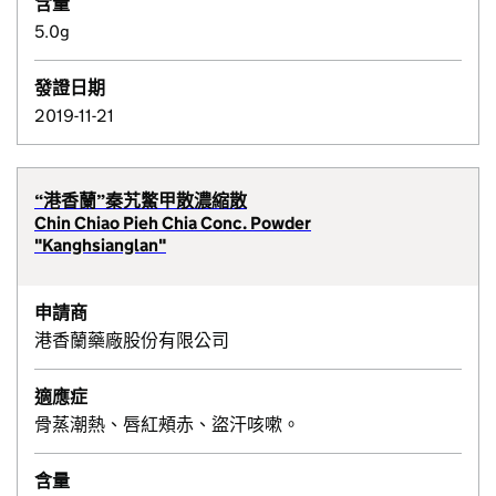
含量
5.0g
發證日期
2019-11-21
“港香蘭”秦艽鱉甲散濃縮散
Chin Chiao Pieh Chia Conc. Powder
"Kanghsianglan"
申請商
港香蘭藥廠股份有限公司
適應症
骨蒸潮熱、唇紅頰赤、盜汗咳嗽。
含量