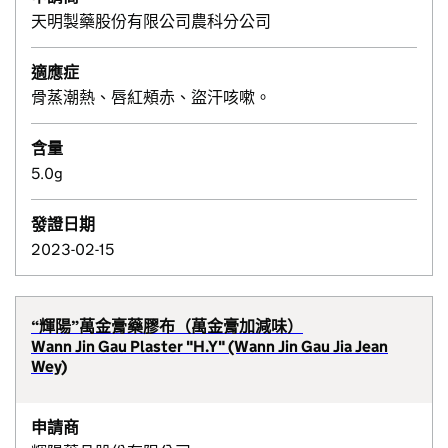
天明製藥股份有限公司農科分公司
適應症
骨蒸潮熱、唇紅頰赤、盜汗咳嗽。
含量
5.0g
發證日期
2023-02-15
“輝陽”萬金膏藥膠布（萬金膏加減味）
Wann Jin Gau Plaster "H.Y" (Wann Jin Gau Jia Jean
Wey)
申請商