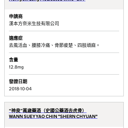
申請商
漢本方奈米生技有限公司
適應症
去風活血、腰膝冷痛、骨節痠楚、四肢頑麻。
含量
12.8mg
發證日期
2018-10-04
“神泉”萬歲藥酒（史國公藥酒去虎骨）
WANN SUEY YAO CHIN "SHERN CHYUAN"