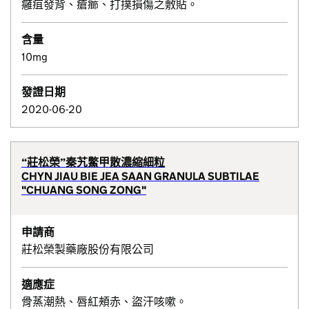
癰疽發背、瘡癤、打撲損傷之敷貼。
含量
10mg
發證日期
2020-06-20
“莊松榮”秦艽鱉甲散濃縮細粒
CHYN JIAU BIE JEA SAAN GRANULA SUBTILAE
"CHUANG SONG ZONG"
申請商
莊松榮製藥廠股份有限公司
適應症
骨蒸潮熱、唇紅頰赤、盜汗咳嗽。