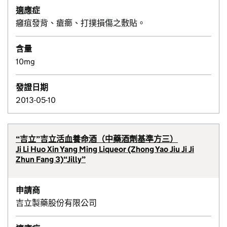
適應症
癰疽發背、瘡癤、打撲損傷之敷貼。
含量
10mg
發證日期
2013-05-10
“吉立”吉立活血養命酒（中藥酒劑基準方三）
Ji Li Huo Xin Yang Ming Liqueor (Zhong Yao Jiu Ji Ji
Zhun Fang 3)“Jilly”
申請商
吉立製藥股份有限公司