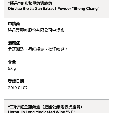
“勝昌”秦艽鱉甲散濃縮散
Qin Jiao Bie Jia San Extract Powder "Sheng Chang"
申請商
勝昌製藥廠股份有限公司中壢廠
適應症
骨蒸潮熱、唇紅頰赤、盜汗咳嗽。
含量
5.0g
發證日期
2019-01-07
“三帆”紅金龍藥酒（史國公藥酒去虎脛骨）
Horng Jin Long Medicated Wine "S.F."