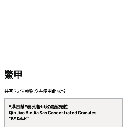
鱉甲
共有 76 個藥物證書使用此成份
“港香蘭”秦艽鱉甲散濃縮顆粒
Qin Jiao Bie Jia San Concentrated Granules
"KAISER"