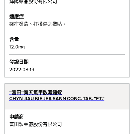
輝陽藥品股份有限公司
適應症
癰疽發背、打撲傷之敷貼。
含量
12.0mg
發證日期
2022-08-19
“富田”秦艽鱉甲散濃縮錠
CHYN JIAU BIE JEA SANN CONC. TAB. "F.T."
申請商
富田製藥廠股份有限公司