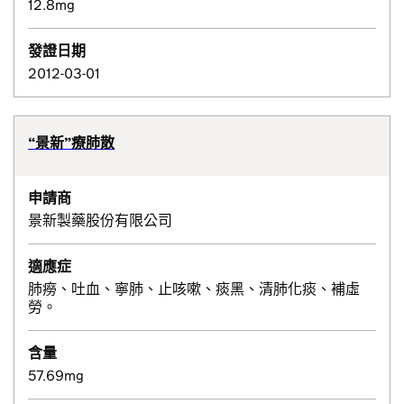
12.8mg
發證日期
2012-03-01
“景新”療肺散
申請商
景新製藥股份有限公司
適應症
肺癆、吐血、寧肺、止咳嗽、痰黑、清肺化痰、補虛
勞。
含量
57.69mg