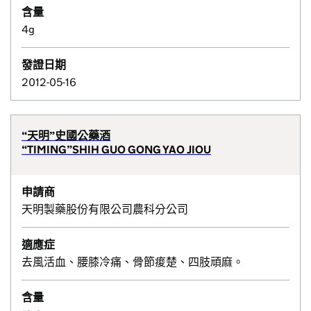
含量
4g
發證日期
2012-05-16
“天明”史國公藥酒
“TIMING”SHIH GUO GONG YAO JIOU
申請商
天明製藥股份有限公司農科分公司
適應症
去風活血、腰膝冷痛、骨節痠楚、四肢頑麻。
含量