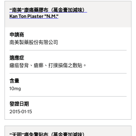
“南美”康痛藥膠布（萬金膏加減味）
Kan Ton Plaster "N.M."
申請商
南美製藥股份有限公司
適應症
癰疽發背、瘡癤、打撲損傷之敷貼。
含量
10mg
發證日期
2015-01-15
“天明”痛免驚貼布（萬金膏加減味）