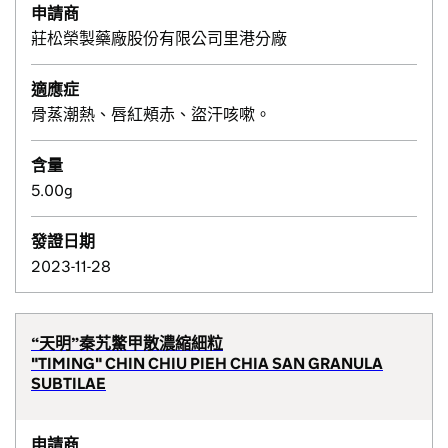
申請商
莊松榮製藥廠股份有限公司里港分廠
適應症
骨蒸潮熱、唇紅頰赤、盜汗咳嗽。
含量
5.00g
發證日期
2023-11-28
“天明”秦艽鱉甲散濃縮細粒
"TIMING" CHIN CHIU PIEH CHIA SAN GRANULA
SUBTILAE
申請商