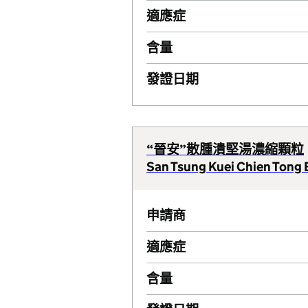
適應症
含量
發證日期
“晉安”散腫潰堅湯濃縮顆粒
San Tsung Kuei Chien Tong E
申請商
適應症
含量