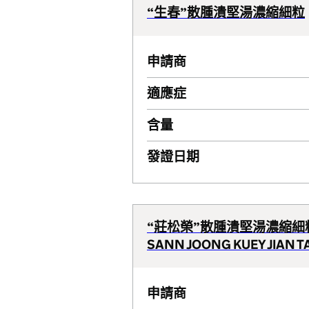
“生春”散腫潰堅湯濃縮細粒
申請商
適應症
含量
發證日期
“莊松榮”散腫潰堅湯濃縮細
SANN JOONG KUEY JIAN 
申請商