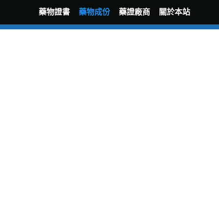
藥物證書
藥物成份
藥證廠商
關於本站