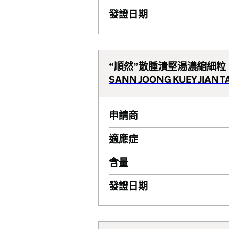
發證日期
“順然”散腫潰堅湯濃縮細粒
SANN JOONG KUEY JIAN 
申請商
適應症
含量
發證日期