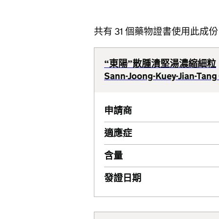
共有 31 個藥物證書使用此成份
“東陽”散腫潰堅湯濃縮細粒
Sann-Joong-Kuey-Jian-Tang
申請商
適應症
含量
發證日期