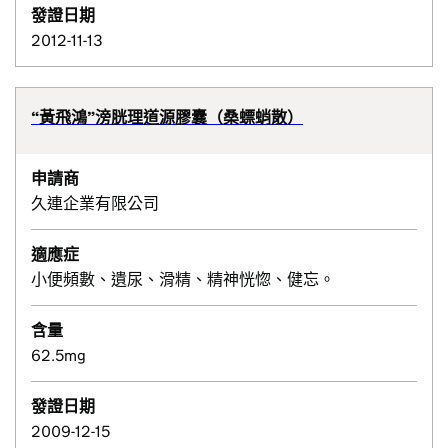
發證日期
2012-11-13
“黃飛鴻”滂胱理道源膠囊（桑螵蛸散）
申請商
久連企業有限公司
適應症
小便頻數、遺尿、滑精、精神恍惚、健忘。
含量
62.5mg
發證日期
2009-12-15