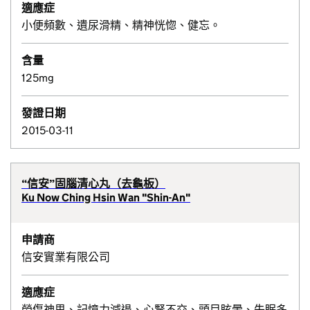
適應症
小便頻數、遺尿滑精、精神恍惚、健忘。
含量
125mg
發證日期
2015-03-11
“信安”固腦清心丸（去龜板）
Ku Now Ching Hsin Wan "Shin-An"
申請商
信安實業有限公司
適應症
勞傷神思、記憶力減退、心腎不交、頭目眩暈、失眠多