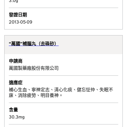
3.0g
發證日期
2013-05-09
“萬國”補腦丸（去硃砂）
申請商
萬國製藥廠股份有限公司
適應症
補心生血、寧神定志、清心化痰、健忘怔仲、失眠不
寐、消除疲勞、明目養神。
含量
30.3mg