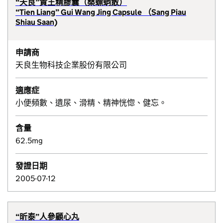
“天良”貴王精膠囊（桑螵蛸散）
“Tien Liang” Gui Wang Jing Capsule （Sang Piau
Shiau Saan)
申請商
天良生物科技企業股份有限公司
適應症
小便頻數、遺尿、滑精、精神恍惚、健忘。
含量
62.5mg
發證日期
2005-07-12
“昕泰”人參顧心丸