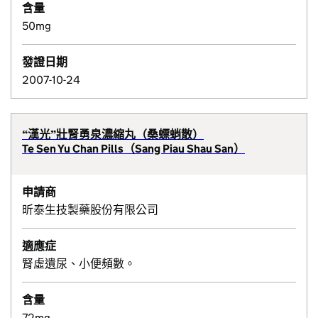
含量
50mg
發證日期
2007-10-24
“漢光”壯腎勇泉濃縮丸（桑螵蛸散）
Te Sen Yu Chan Pills（Sang Piau Shau San）
申請商
昕泰生技製藥股份有限公司
適應症
腎虛遺尿、小便頻數。
含量
72mg