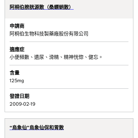
阿桐伯膀胱源散（桑螵蛸散）
申請商
阿桐伯生物科技製藥廠股份有限公司
適應症
小便頻數、遺尿、滑精、精神恍惚、健忘。
含量
125mg
發證日期
2009-02-19
“烏象仙”烏象仙保和胃散