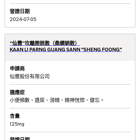
發證日期
2024-07-05
“仙豐”坎離膀胱散（桑螵蛸散）
KAAN LI PARNG GUANG SANN "SHENG FOONG"
申請商
仙豐股份有限公司
適應症
小便頻數、遺尿、滑精、精神恍惚、健忘。
含量
125mg
發證日期