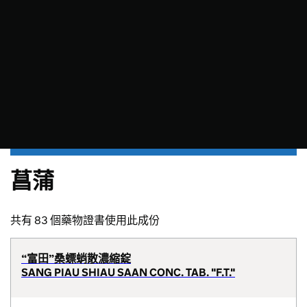
菖蒲
共有 83 個藥物證書使用此成份
“富田”桑螵蛸散濃縮錠
SANG PIAU SHIAU SAAN CONC. TAB. "F.T."