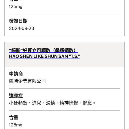
125mg
發證日期
2024-09-23
“統勝”好腎立可順散（桑螵蛸散）
HAO SHEN LI KE SHUN SAN "T.S."
申請商
統勝企業有限公司
適應症
小便頻數、遺尿、滑精、精神恍惚、健忘。
含量
125mg