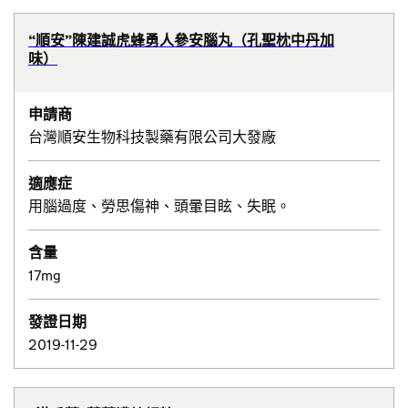
“順安”陳建誠虎蜂勇人參安腦丸（孔聖枕中丹加
味）
申請商
台灣順安生物科技製藥有限公司大發廠
適應症
用腦過度、勞思傷神、頭暈目眩、失眠。
含量
17mg
發證日期
2019-11-29