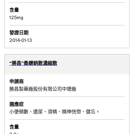
含量
125mg
發證日期
2014-01-13
“勝昌”桑螵蛸散濃縮散
申請商
勝昌製藥廠股份有限公司中壢廠
適應症
小便頻數、遺尿、滑精、精神恍惚、健忘。
含量