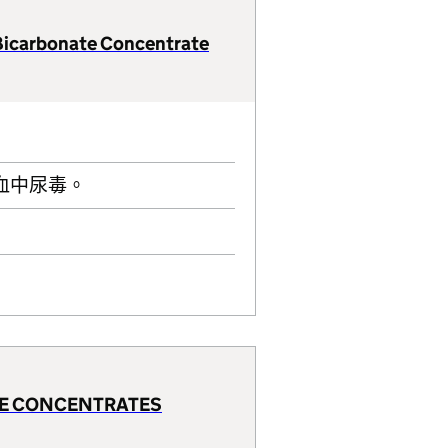
”Bicarbonate Concentrate
血中尿毒。
ATE CONCENTRATES