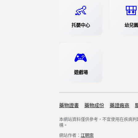
👶
🎒
托嬰中心
幼兒
🎮
遊戲場
藥物證書
Support links
藥物成份
藥證廠商
本網站資料僅供參考，不宜使用在疾病判
構。
網站作者：
江明宗