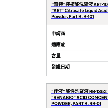
”雅特”檸檬酸洗腎液 ART-10
”ART”Citrasate Liquid Acid
Powder, Part B. B-101
申請商
適應症
含量
發證日期
"佳液" 酸性洗腎液 RB-1352
"RENABIO" ACID CONCEN
POWDER, PART B. RB-01