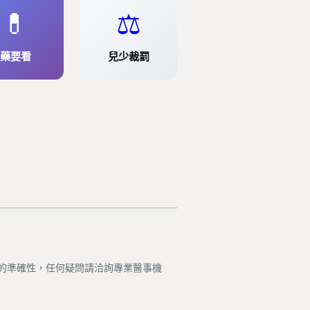
💊
⚖️
藥要看
兒少裁罰
的準確性，任何疑問請洽詢專業醫事機