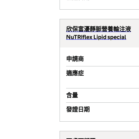
欣保富瀀靜脈營養輸注液
NuTRIflex Lipid special
申請商
適應症
含量
發證日期