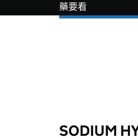
藥要看
SODIUM H