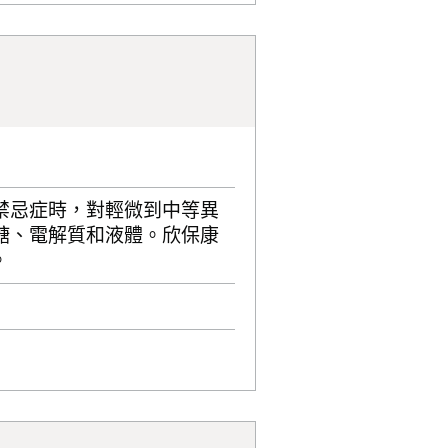
禁忌症時，對輕微到中等異
糖、電解質和液體。欣保康
。