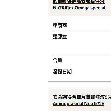
欣保維優靜脈營養輸注液
NuTRIflex Omega special
申請商
適應症
含量
發證日期
安命諾得含電解質輸注液5
Aminoplasmal Neo 5% E