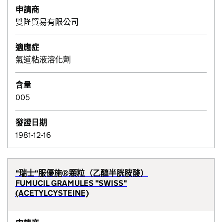
申請商
雙隆貿易有限公司
適應症
氣道粘液溶化劑
含量
005
發證日期
1981-12-16
"瑞士"服優施®顆粒（乙醯半胱胺酸）
FUMUCIL GRAMULES "SWISS"
(ACETYLCYSTEINE)