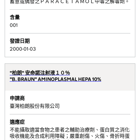
蓄意或偶發之ＰＡＲＡＣＥＴＡＭＯＬ中毒之解毒劑。
含量
001
發證日期
2000-01-03
"柏朗" 安命諾注射液１０％
"B. BRAUN" AMINOPLASMAL HEPA 10%
申請商
臺灣柏朗股份有限公司
適應症
不能攝取適當食物之患者之輔助治療劑、蛋白質之消化
吸收機能及合成利用障礙；嚴重創傷、火傷、骨折時蛋