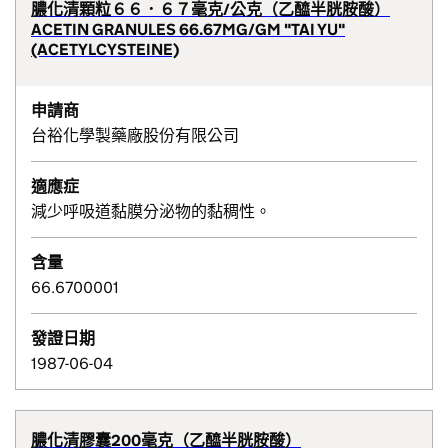
膿化清顆粒６６．６７毫克/公克（乙醯半胱胺酸）
ACETIN GRANULES 66.67MG/GM "TAI YU"
(ACETYLCYSTEINE)
申請商
台裕化學製藥廠股份有限公司
適應症
減少呼吸道黏膜分泌物的黏稠性。
含量
66.6700001
發證日期
1987-06-04
膿化清膠囊200毫克（乙醯半胱胺酸）