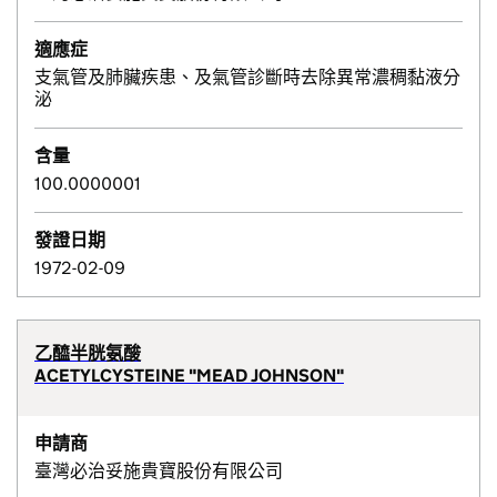
適應症
支氣管及肺臟疾患、及氣管診斷時去除異常濃稠黏液分
泌
含量
100.0000001
發證日期
1972-02-09
乙醯半胱氨酸
ACETYLCYSTEINE "MEAD JOHNSON"
申請商
臺灣必治妥施貴寶股份有限公司