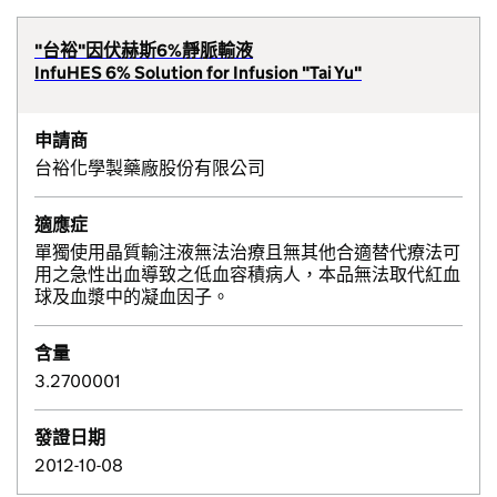
"台裕"因伏赫斯6%靜脈輸液
InfuHES 6% Solution for Infusion "Tai Yu"
申請商
台裕化學製藥廠股份有限公司
適應症
單獨使用晶質輸注液無法治療且無其他合適替代療法可
用之急性出血導致之低血容積病人，本品無法取代紅血
球及血漿中的凝血因子。
含量
3.2700001
發證日期
2012-10-08