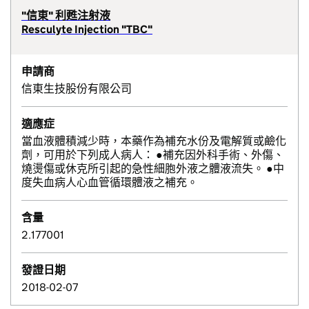
"信東" 利甦注射液
Resculyte Injection "TBC"
申請商
信東生技股份有限公司
適應症
當血液體積減少時，本藥作為補充水份及電解質或鹼化
劑，可用於下列成人病人： ●補充因外科手術、外傷、
燒燙傷或休克所引起的急性細胞外液之體液流失。 ●中
度失血病人心血管循環體液之補充。
含量
2.177001
發證日期
2018-02-07