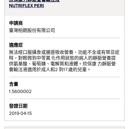
NUTRIFLEX PERI
申請商
臺灣柏朗股份有限公司
適應症
無法經口服攝食或腸道吸收營養、功能不全或有禁忌症
時，對輕微到中等異 化作用狀態的病人的靜脈營養提
供氨基酸、葡萄糖、電解質和液體。欣保康 力靜脈營
養輸注液適用於成人和2 到17 歲的兒童。
含量
1.5600002
發證日期
2019-04-15