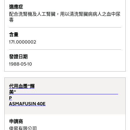
適應症
配合洗腎機及人工腎臟，用以清洗腎臟病病人之血中尿
毒
含量
171.0000002
發證日期
1988-05-10
代用血漿”輝
美”
P
ASMAFUSIN 40E
申請商
俊昇有限公司