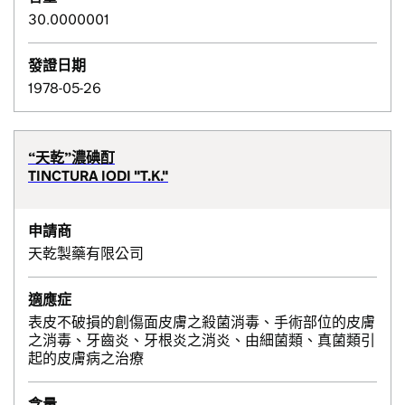
30.0000001
發證日期
1978-05-26
“天乾”濃碘酊
TINCTURA IODI "T.K."
申請商
天乾製藥有限公司
適應症
表皮不破損的創傷面皮膚之殺菌消毒、手術部位的皮膚
之消毒、牙齒炎、牙根炎之消炎、由細菌類、真菌類引
起的皮膚病之治療
含量