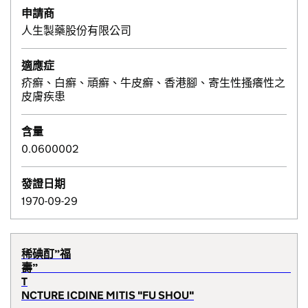
申請商
人生製藥股份有限公司
適應症
疥癬、白癬、頑癬、牛皮癬、香港腳、寄生性搔癢性之
皮膚疾患
含量
0.0600002
發證日期
1970-09-29
稀碘酊”福
壽”
T
NCTURE ICDINE MITIS "FU SHOU"