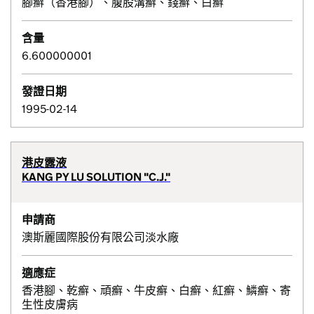
腳癬（香港腳）、腹股溝癬、錢癬、白癬
含量
6.600000001
發證日期
1995-02-14
港皮露液
KANG PY LU SOLUTION "C.J."
申請商
澳斯麗國際股份有限公司淡水廠
適應症
香港腳、乾癬、頑癬、牛皮癬、白癬、紅癬、鱗癬、寄
生性皮膚病