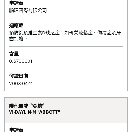
申請商
鵬瑋國際有限公司
適應症
預防鈣及維生素D缺乏症：如骨質疏鬆症、佝摟症及牙
齒損壞。
含量
0.6700001
發證日期
2003-04-11
唯他寧液〝亞培〞
VI-DAYLIN-M "ABBOTT"
申請商