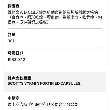
適應症
維他命ＡＤＣ缺乏症之維他命補給及其所引起之疾病
（夜盲症、眼球乾燥、壞血病、齒齦出血、軟骨症、佝
僂症、促進磷鈣之吸收）
含量
001
發證日期
1983-07-21
維克命軟膠囊
SCOTT'S VYKMIN FORTIFIED CAPSULES
申請商
瑞士商吉時洋行股份有限公司台北分公司